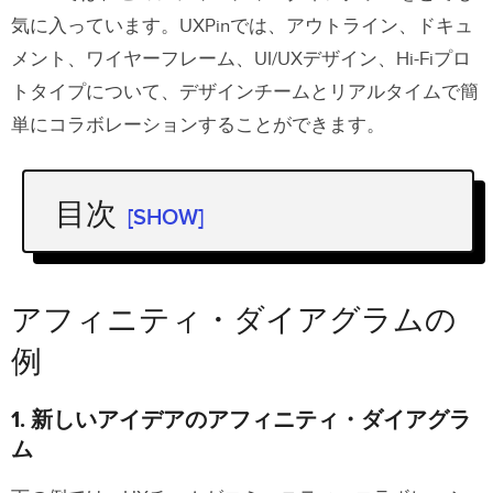
気に入っています。UXPinでは、アウトライン、ドキュ
メント、ワイヤーフレーム、UI/UXデザイン、Hi-Fiプロ
トタイプについて、デザインチームとリアルタイムで簡
単にコラボレーションすることができます。
目次
[SHOW]
アフィニティ・ダイアグラムの例
1. 新しいアイデアのアフィニティ・ダイア
アフィニティ・ダイアグラムの
グラム
例
2. 組織親和図法(KJ法)
1. 新しいアイデアのアフィニティ・ダイアグラ
3. 色分けされた親和図法
ム
アプリデザインで親和図法を使う理由