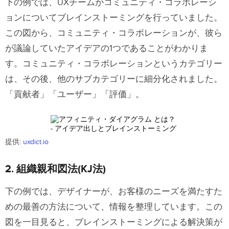
下の例では、UXチームがコミュニティ・コラボレーシ
は？
ョンについてブレインストーミングを行っていました。
この図から、コミュニティ・コラボレーションが、彼ら
アフィニティ・ダイアグラムが活躍す
が議論していたアイデアの1つであることがわかりま
る場面とは？
す。コミュニティ・コラボレーションというカテゴリー
a) 機能的なアプリとなるように、アプリ
は、その後、他のサブカテゴリーに細分化されました。
の運用ワークフローを設計する
「貢献者」「ユーザー」「評価」。
b) アプリを使いやすくする
アフィニティ・ダイアグラムのあまり
提供:
uxdict.io
良くない状況とは？
2. 組織親和図法(KJ法)
アフィニティ・ダイアグラムを作成す
るための最適なプロセス
下の例では、デザイナーが、お客様のニーズを満たすた
優れたアフィニティ・ダイアグラムの
めの最善の方法について、情報を整理しています。この
結果
図を一目見ると、ブレインストーミングによる解決策が