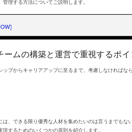
、管理する方法についてご説明します。
HOW]
チームの構築と運営で重視するポイント
報
チームの構築と運営で重視するポイ
ードとソフトの両面で採用する
シップからキャリアアップに至るまで、考慮しなければな
キルインベントリー
切なスキル評価方法の使用
材発掘のための積極的な取り組み
には、できる限り優秀な人材を集めたいのは言うまでもない
実現するためのいくつかの原則を紹介します。