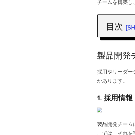
チームを構築し
目次
[S
製品開発
1.
採用情
製品開発
ハ
採用やリーダー
かあります。
ス
適
1.
採用情報
人
製品開発チーム
こでは、それを