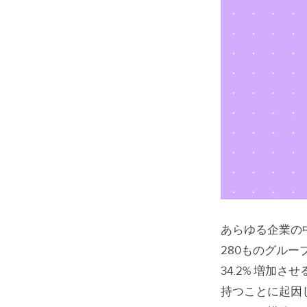
あらゆる企業の
280ものグル
34.2% 増
持つことに起因