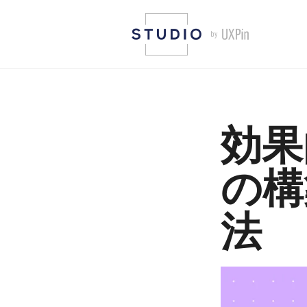
効果
の構
法