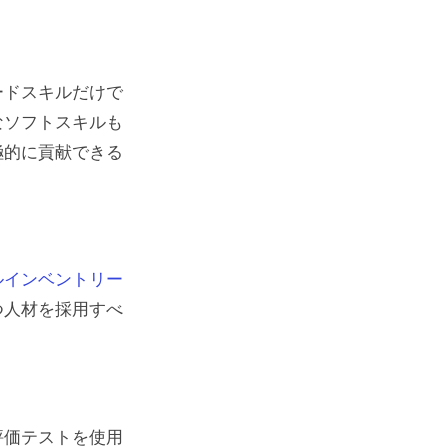
ードスキルだけで
なソフトスキルも
極的に貢献できる
を活用
ルインベントリー
つ人材を採用すべ
評価テストを使用