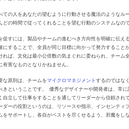
べての人をあなたの望むように行動させる魔法のようなル
んどの時間で従ってくれることを望む行動のシステムなの
を促すには、製品やチームの進むべき方向性を明確に伝える
確にすることで、全員が同じ目標に向かって努力すること
ければ、文化は最小公倍数の気まぐれに委ねられ、チーム
に有害なものとなりかねません。
要な原則は、チームを
マイクロマネジメント
するのではな
べきということです。 優秀なデザイナーや開発者は、常に
く自立して仕事をすることを通してリーダーから信頼され
ーダーの役割というのは、リソースや指示、インセンティ
ムをサポートし、各自がベストを尽くせるよう、邪魔をし