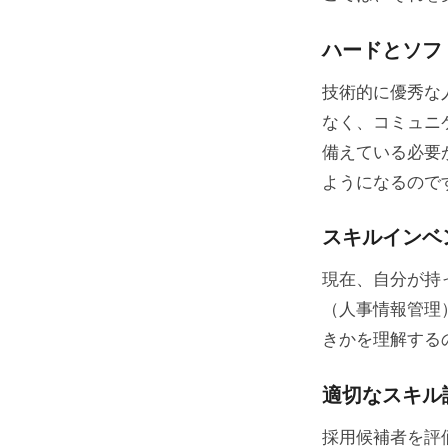
2.
リーダ
ハードとソフ
3. 社
技術的に優秀な
適
なく、コミュニ
備えている必要
デザイン
ようになるので
製品概
スキルインベ
定期的
適切な
現在、自分が持
（人事情報管理
4. キ
きかを理解する
まとめ
適切なスキル
採用候補者を評