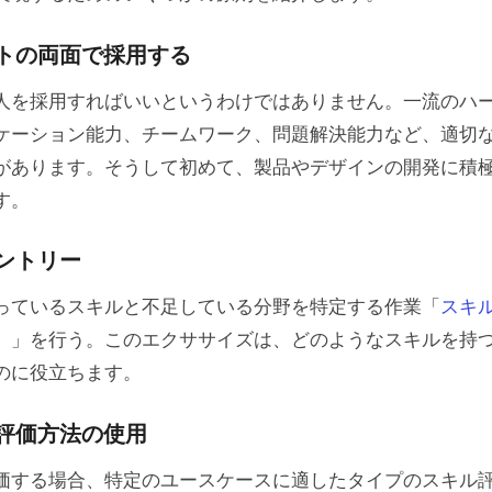
ーシップ
トの両面で採用する
内プロセス
人を採用すればいいというわけではありません。一流のハ
切なチーム構成の決定
ケーション能力、チームワーク、問題解決能力など、適切
があります。そうして初めて、製品やデザインの開発に積
・開発チームのコラボレーションを促進するツール
す。
要の作成
ントリー
なミーティングの開催
人事評価の決定
っているスキルと不足している分野を特定する作業「
スキ
）」を行う。このエクササイズは、どのようなスキルを持
ャリアアップのために
のに役立ちます。
評価方法の使用
価する場合、特定のユースケースに適したタイプのスキル