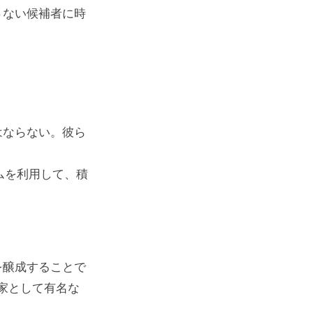
さない候補者に時
はならない。彼ら
。
ムを利用して、積
を醸成することで
家として有名な