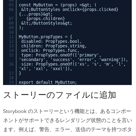
04
05
const MyButton = (props) =&gt; (
06
&lt;ButtonStyles onClick={props.clicked}
{...props}&gt;
07
{props.children}
08
&lt;/ButtonStyles&gt;
09
);
10
11
MyButton.propTypes = {
12
disabled: PropTypes.bool,
13
children: PropTypes.string,
14
onClick: PropTypes.func,
15
type: PropTypes.oneOf(['primary',
'secondary', 'success', 'error', 'warning']),
16
size: PropTypes.oneOf(['xs', 's', 'm', 'l',
'xl', 'xxl', 'xxxl']),
17
}
18
19
export default MyButton;
ストーリーのファイルに追加
Storybook のストーリーという機能とは、あるコンポー
ネントがサポートできるレンダリング状態のことを言い
ます。例えば、警告、エラー、送信のテーマを持つボタ