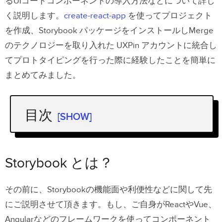
るUIコードコンポーネントの導入方法などについて詳し
く説明します。
create-react-app
を使ってプロジェクト
を作成、Storybook パッケージをインストールしMerge
のテクノロジーを取り入れた UXPin アカウントに統合し
てプロトタイピングを行った際に経験したことを簡単に
まとめてみました。
目次
[SHOW]
Storybook とは？
Storybook を使ってみて
Storybook とは？
Storybook を導入
その前に、Storybookの機能面や利便性などに関して先
My Component
にご説明させて頂きます。
もし、ご自身がReactやVue、
ストーリーのファイルに追加
Angularなどのフレームワークを使ってコンポーネント