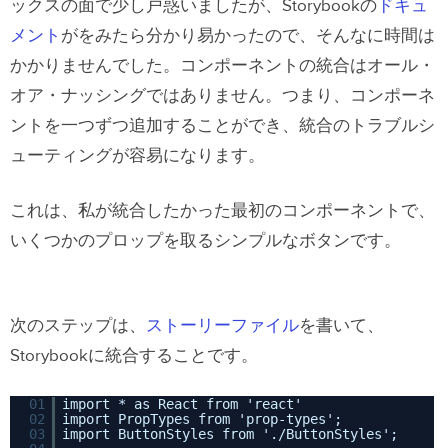
ックスの面で少し戸惑いましたが、Storybookの
ドキュ
メント
がをみたら分かり易かったので、そんなに時間は
かかりませんでした。コンポーネントの統合はオール・
オア・ナッシングではありません。つまり、コンポーネ
ントを一つずつ追加することができ、統合のトラブルシ
ューティングが容易になります。
これは、私が統合したかった最初のコンポーネントで、
いくつかのプロップを取るシンプルなボタンです。
次のステップは、
ストーリーファイル
を書いて、
Storybookに統合することです。
01
import * as React from 'react'
02
import PropTypes from 'prop-types';
03
import ButtonStyles from './ButtonStyles';