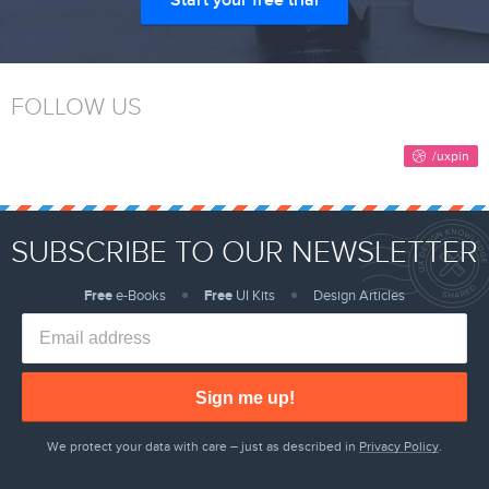
Start your free trial
FOLLOW US
SUBSCRIBE TO OUR NEWSLETTER
Free
e-Books
Free
UI Kits
Design Articles
Sign me up!
We protect your data with care – just as described in
Privacy Policy
.