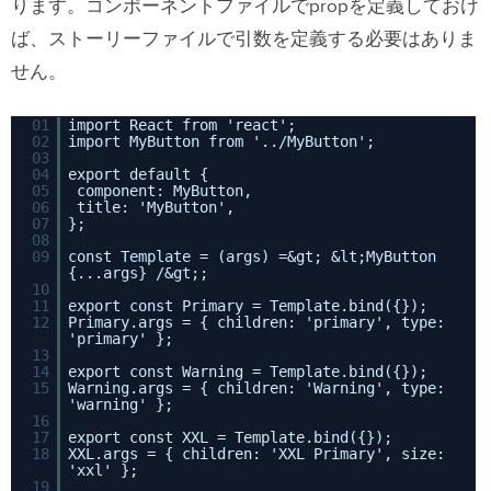
ります。コンポーネントファイルでpropを定義しておけ
ば、ストーリーファイルで引数を定義する必要はありま
せん。
01
import React from 'react';
02
import MyButton from '../MyButton';
03
04
export default {
05
component: MyButton,
06
title: 'MyButton',
07
};
08
09
const Template = (args) =&gt; &lt;MyButton
{...args} /&gt;;
10
11
export const Primary = Template.bind({});
12
Primary.args = { children: 'primary', type:
'primary' };
13
14
export const Warning = Template.bind({});
15
Warning.args = { children: 'Warning', type:
'warning' };
16
17
export const XXL = Template.bind({});
18
XXL.args = { children: 'XXL Primary', size:
'xxl' };
19