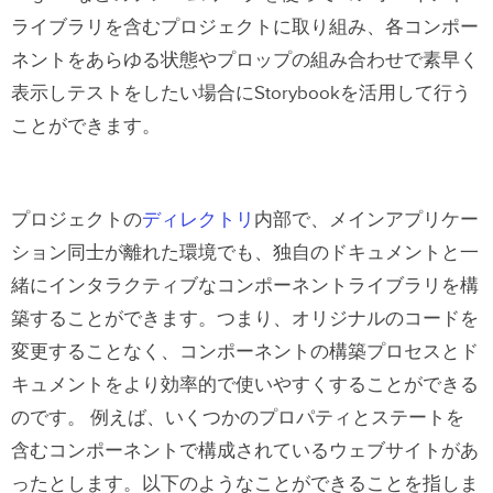
ライブラリを含むプロジェクトに取り組み、各コンポー
ドキュメント作成の自動化
ネントをあらゆる状態やプロップの組み合わせで素早く
Storybook の公開とUXPinとの連携
表示しテストをしたい場合にStorybookを活用して行う
まとめ
ことができます。
プロジェクトの
ディレクトリ
内部で、メインアプリケー
ション同士が離れた環境でも、独自のドキュメントと一
緒にインタラクティブなコンポーネントライブラリを構
築することができます。つまり、オリジナルのコードを
変更することなく、コンポーネントの構築プロセスとド
キュメントをより効率的で使いやすくすることができる
のです。 例えば、いくつかのプロパティとステートを
含むコンポーネントで構成されているウェブサイトがあ
ったとします。以下のようなことができることを指しま