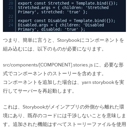
20
export const Stretched = Template.bind({});
21
Stretched.args = { children: 'Stretched
Primary', stretched: 'true' };
22
23
export const Disabled = Template.bind({});
24
Disabled.args = { children: 'Disabled
Primary', disabled: 'true' };
つまり、簡単に言うと、Storybookにコンポーネントを
組み込むには、以下のものが必要になります。
src/components/[COMPONENT].stories.js に、必要な形
式でコンポーネントのストーリーを含めます。
コンポーネントを追加した場合は、yarn storybookを実
行してサーバーを再起動します。
これは、Storybookがメインアプリの外側から離れた環
境にあり、既存のコードには干渉しないことを意味しま
す。追加された機能はすべてストーリーファイルを使用