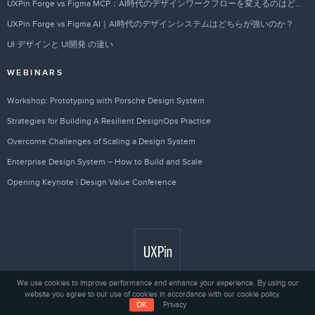
UXPin Forge vs Figma MCP：AI時代のデザインワークフローを変えるのはどちらか？
UXPin Forge vs Figma AI｜AI時代のデザインシステムはどちらが強いのか？
UI デザインと UI開発 の違い
WEBINARS
Workshop: Prototyping with Porsche Design System
Strategies for Building A Resilient DesignOps Practice
Overcome Challenges of Scaling a Design System
Enterprise Design System – How to Build and Scale
Opening Keynote | Design Value Conference
We use cookies to improve performance and enhance your experience. By using our
website you agree to our use of cookies in accordance with our cookie policy.
Privacy
© 2010 - 2026 UXPin Sp. z o.o.
OK
Privacy