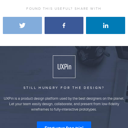
FOUND THIS USEFUL? SHARE WITH
STILL HUNGRY FOR THE DESIGN?
UXPin is a product design platform used by the best designers on the planet.
Let your team easily design, collaborate, and present from low-fidelity
wireframes to fully-interactive prototypes.