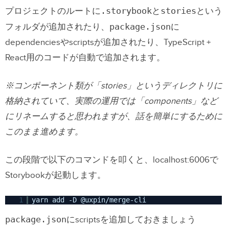
.storybook
stories
プロジェクトのルートに
と
という
package.json
フォルダが追加されたり、
に
dependenciesやscriptsが追加されたり、TypeScript +
React用のコードが自動で追加されます。
※コンポーネント類が「stories」というディレクトリに
格納されていて、実際の運用では「components」など
にリネームすると思われますが、話を簡単にするために
このまま進めます。
この段階で以下のコマンドを叩くと、localhost:6006で
Storybookが起動します。
1
yarn add -D @uxpin/merge-cli
package.json
にscriptsを追加しておきましょう