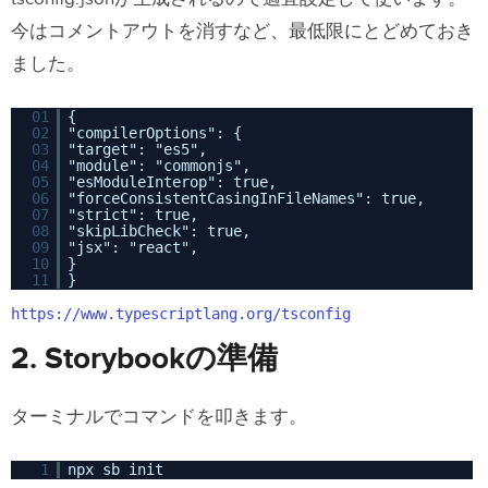
今はコメントアウトを消すなど、最低限にとどめておき
ました。
01
{
02
"compilerOptions": {
03
"target": "es5",
04
"module": "commonjs",
05
"esModuleInterop": true,
06
"forceConsistentCasingInFileNames": true,
07
"strict": true,
08
"skipLibCheck": true,
09
"jsx": "react",
10
}
11
}
https://www.typescriptlang.org/tsconfig
2. Storybookの準備
ターミナルでコマンドを叩きます。
1
npx sb init