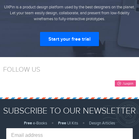
UXPin is a product design platform used by the best designers on the planet.
Let your team easily design, collaborate, and present from low-fidelity
wireframes to fully-interactive prototypes.
Start your free trial
FOLLOW US
SUBSCRIBE TO OUR NEWSLETTER
Free
e-Books
Free
UI Kits
Design Articles