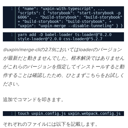
1
{ "name": "uxpin-with-typescript", ...
"scripts": { "storybook": "start-storybook -p
6006", - "build-storybook": "build-storybook"
+ "build-storybook": "build-storybook", +
"uxpin": "uxpin-merge --disable-tunneling" } }
1
yarn add -D babel-loader ts-loader@^8.2.0
style-loader@^2.0.0 css-loader@^5.2.7
@uxpin/merge-cliの2.7.9においてはloaderのバージョン
が最新だと動きませんでした。根本解決ではありません
がこれらのバージョンを指定してインストールすると動
作することは確認したため、ひとまずこちらをお試しく
ださい。
追加でコマンドを叩きます。
1
touch uxpin.config.js uxpin.webpack.config.js
それぞれのファイルには以下を記載します。