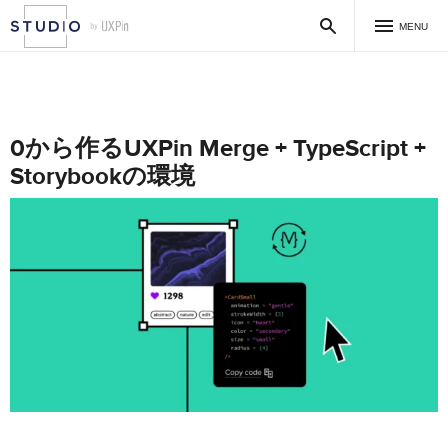
MENU
0から作るUXPin Merge + TypeScript +
Storybookの環境