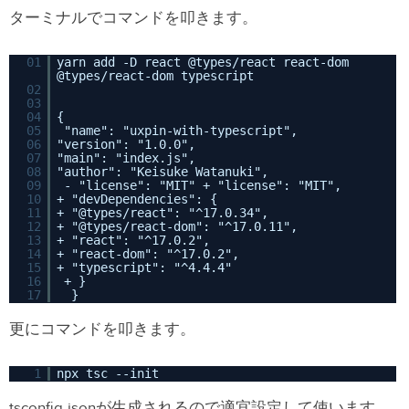
ターミナルでコマンドを叩きます。
01
yarn add -D react @types/react react-dom
@types/react-dom typescript
02
03
04
{
05
"name": "uxpin-with-typescript",
06
"version": "1.0.0",
07
"main": "index.js",
08
"author": "Keisuke Watanuki",
09
- "license": "MIT" + "license": "MIT",
10
+ "devDependencies": {
11
+ "@types/react": "^17.0.34",
12
+ "@types/react-dom": "^17.0.11",
13
+ "react": "^17.0.2",
14
+ "react-dom": "^17.0.2",
15
+ "typescript": "^4.4.4"
16
+ }
17
}
更にコマンドを叩きます。
1
npx tsc --init
tsconfig.jsonが生成されるので適宜設定して使います。