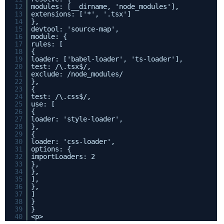
12
modules: [__dirname, 'node_modules'],
13
extensions: ['*', '.tsx']
14
},
15
devtool: 'source-map',
16
module: {
17
rules: [
18
{
19
loader: ['babel-loader', 'ts-loader'],
20
test: /\.tsx$/,
21
exclude: /node_modules/
22
},
23
{
24
test: /\.css$/,
25
use: [
26
{
27
loader: 'style-loader',
28
},
29
{
30
loader: 'css-loader',
31
options: {
32
importLoaders: 2
33
},
34
},
35
],
36
},
37
]
38
}
39
}
40
<p>