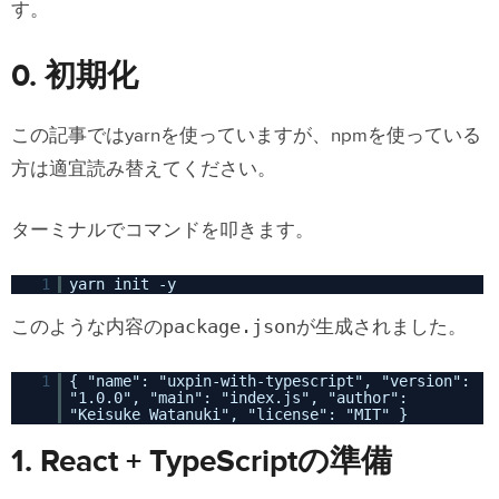
す。
0. 初期化
この記事ではyarnを使っていますが、npmを使っている
方は適宜読み替えてください。
ターミナルでコマンドを叩きます。
1
yarn init -y
package.json
このような内容の
が生成されました。
1
{ "name": "uxpin-with-typescript", "version":
"1.0.0", "main": "index.js", "author":
"Keisuke Watanuki", "license": "MIT" }
1. React + TypeScriptの準備