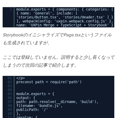
1
module.exports = { components: { categories: [
{ name: 'General', include: [
'stories/Button.tsx', 'stories/Header.tsx' ] }
], webpackConfig: 'uxpin.webpack.config.js' },
name: 'UXPin Merge + TypeScript + Storybook' }
StorybookのイニシャライズでPage.tsxというファイル
も生成されていますが、
ここでは登録していません。説明すると少し長くなって
しまうので次回の記事で紹介します。
01
</p>
02
preconst path = require('path')
03
04
05
module.exports = {
06
output: {
07
path: path.resolve(__dirname, 'build'),
08
filename: 'bundle.js',
09
publicPath: '/'
10
},
11
resolve: {