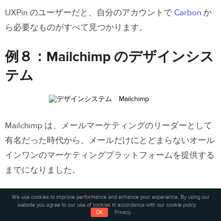
UXPin のユーザーだと、自分のアカウントで
Carbon
か
ら必要なものがすべて見つかります。
例８：Mailchimp のデザインシス
テム
Mailchimp は、メールマーケティングのリーダーとして
有名だった時代から、メールだけにとどまらないオール
インワンのマーケティングプラットフォームを提供する
までになりました。
Mailchimp の明確な目標は、ブランドアイデンティティ
We use cookies to improve performance and enhance your experience. By using our
website you agree to our use of cookies in accordance with our cookie policy.
とイメージを忠実に守りながら、中小企業の成長を支援
OK
Privacy