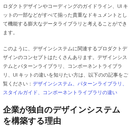
ム
ロダクトデザインやコーディングのガイドライン、UI キ
ットの一部などがすべて揃った貴重なドキュメントとし
IBM の デザインシステム の特徴
て機能する膨大なデータライブラリと考えることができ
例８：Mailchimp のデザインシステム
ます。
Mailchimp のデザインシステムの特徴
このように、デザインシステムに関連するプロダクトデ
ザインのコンセプトはたくさんあります。デザインシス
例９：Salesforce Lightning のデザイ
テムとパターンライブラリ、コンポーネントライブラ
ンシステム
リ、UI キットの違いを知りたい方は、以下のの記事をご
Salesforce のデザインシステムの特徴
覧ください：
デザインシステム、パターンライブラリ、
スタイルガイド、コンポーネントライブラリの違い
デザインシステムを最大限に活用す
る：UXPin Merge のやり方
企業が独自のデザインシステム
どのデザインシステムの例がお好きで
を構築する理由
すか？