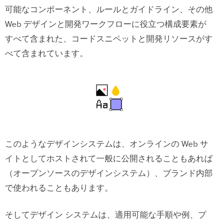
可能なコンポーネント、ルールとガイドライン、その他
ェースガイドライン
Web デザインと開発ワークフローに役立つ構成要素が
Apple のデザインシステムの特徴
すべて含まれた、コードスニペットと開発リソースがす
べて含まれています。
例 ４：Atlassian のデザインシステム
Atlassian のデザインシステムの特徴
例５：Uber のデザインシステム
Uber のデザインシステムの特徴
このようなデザインシステムは、オンラインの Web サ
例６：Shopify のデザインシステム
イトとしてホストされて一般に公開されることもあれば
Polaris
（オープンソースのデザインシステム）、ブランド内部
Shopify のデザインシステムの特徴
で使われることもあります。
例７：IBM のカーボンデザインシステ
そしてデザイン システムは、適用可能な手順や例、プ