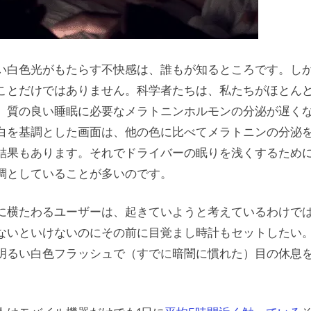
い白色光がもたらす不快感は、誰もが知るところです。し
ことだけではありません。科学者たちは、私たちがほとんど
、質の良い睡眠に必要なメラトニンホルモンの分泌が遅く
白を基調とした画面は、他の色に比べてメラトニンの分泌
結果もあります。それでドライバーの眠りを浅くするため
調としていることが多いのです。
に横たわるユーザーは、起きていようと考えているわけで
ないといけないのにその前に目覚まし時計もセットしたい
明るい白色フラッシュで（すでに暗闇に慣れた）目の休息