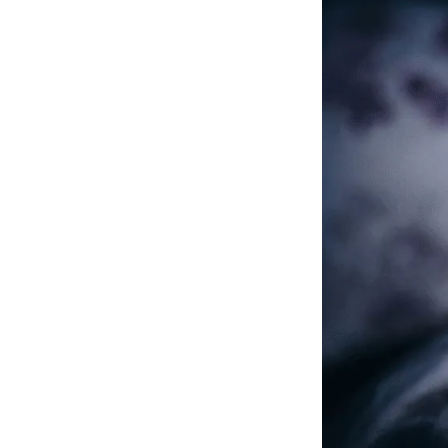
よりス
ダークモ