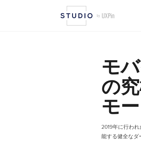
モバ
の究
モー
2019年に行われ
能する健全なダ