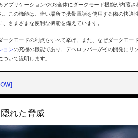
るアプリケーションやOS全体にダークモード機能が内蔵さ
ん。この機能は、暗い場所で携帯電話を使用する際の快適
に、さまざまな便利な機能を備えています。
ダークモードの利点をすべて挙げ、また、なぜダークモー
ション
の究極の機能であり、デベロッパーがその開発にリ
について説明します。
HOW]
 隠れた脅威
ードのメリット
 隠れた脅威
リー駆動時間の向上