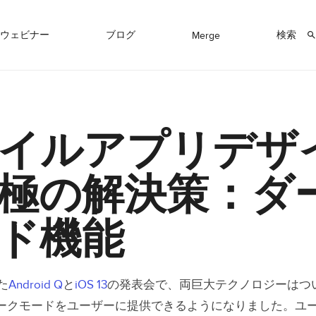
ウェビナー
ブログ
検索
Merge
イルアプリデザ
極の解決策：ダ
ド機能
た
Android Q
と
iOS 13
の発表会で、両巨大テクノロジーはつ
ークモードをユーザーに提供できるようになりました。ユ