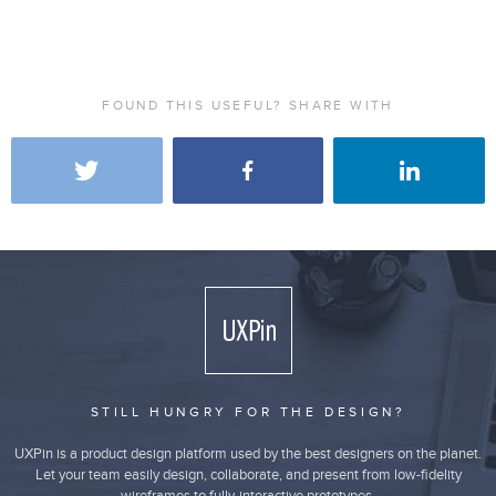
FOUND THIS USEFUL? SHARE WITH
STILL HUNGRY FOR THE DESIGN?
UXPin is a product design platform used by the best designers on the planet.
Let your team easily design, collaborate, and present from low-fidelity
wireframes to fully-interactive prototypes.