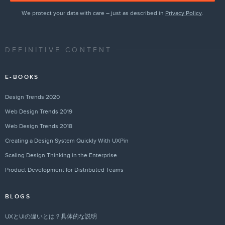
We protect your data with care – just as described in
Privacy Policy
.
DEFINITIVE CONTENT
E-BOOKS
Design Trends 2020
Web Design Trends 2019
Web Design Trends 2018
Creating a Design System Quickly With UXPin
Scaling Design Thinking in the Enterprise
Product Development for Distributed Teams
BLOGS
UXとUIの違いとは？具体的な説明