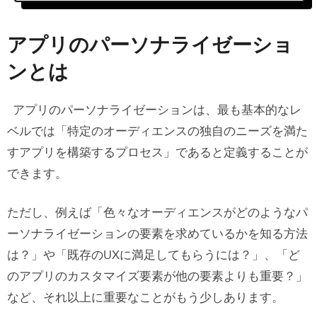
アプリのパーソナライゼーションとは
アプリの
パーソナライゼーション
が重
アプリのパーソナライゼーショ
要な理由
ンとは
モバイルのパーソナライゼーション、
セグメンテーション、カスタマイズ
アプリのパーソナライゼーションは、最も基本的なレ
ベルでは「特定のオーディエンスの独自のニーズを満た
モバイルアプリをパーソナライズ化す
すアプリを構築するプロセス」であると定義することが
る方法
できます。
1. ユーザーセグメントを活用する
ただし、例えば「色々なオーディエンスがどのようなパ
2. オンボーディング体験に磨きをかける
ーソナライゼーションの要素を求めているかを知る方法
3.
パーソナライゼーションが
うまく反映
は？」や「既存のUXに満足してもらうには？」、「ど
されたコンテンツを作る
のアプリのカスタマイズ要素が他の要素よりも重要？」
4. プッシュ通知を有効にする
など、それ以上に重要なことがもう少しあります。