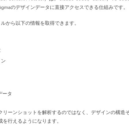
 MCPの場合
Figmaのデザインデータに直接アクセスできる仕組みです。
Forgeの場合
ファイルから以下の情報を取得できます。
タープライズ企業に重要なのか
ト
に最も大きな問題は「デザインシステムを無視するこ
造
orgeとFigma MCPの比較
クン
Forgeが向いている企業
MCPが向いている企業
に求められるのは「画面生成」ではなく「実装可能性
tデータ
Forgeを無料で試してみませんか？
クリーンショットを解析するのではなく、デザインの構造
成を行えるようになります。