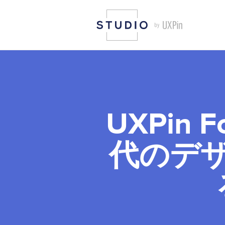
UXPin F
代のデ