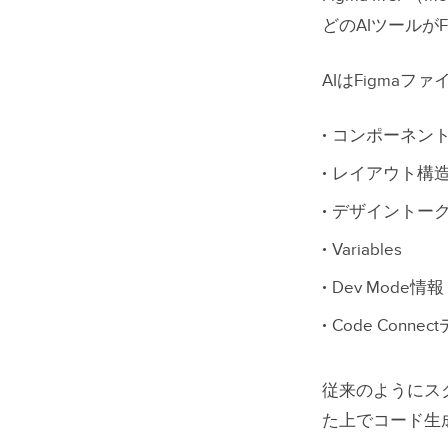
Figma
どのAIツールが
UXPin 
AIはFigma
なぜエン
コンポーネン
AI時代
レイアウト構
UXPin F
デザイントー
UXPin 
Variables
Figma 
Dev Mode情報
AI時代
Code Connec
UXPin 
従来のようにス
た上でコード生