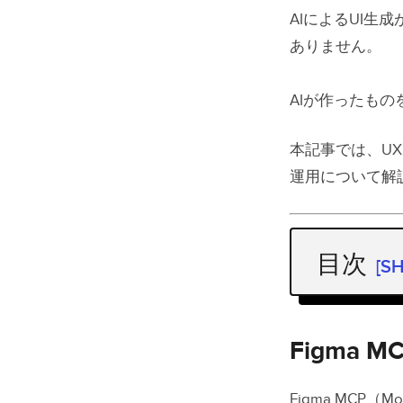
AIによるUI生
ありません。
AIが作ったも
本記事では、UXP
運用について解
目次
[S
Figma M
UXPin F
Figma 
最大の違
Figma MCP（Mod