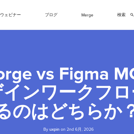
ウェビナー
ブログ
検索
Merge
orge vs Figma
ザインワークフロ
るのはどちらか
By
uxpin
on 2nd 6月, 2026