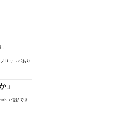
す。
なメリットがあり
か」
Truth（信頼でき