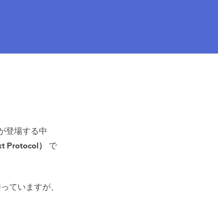
能が登場する中
t Protocol）
で
持っていますが、