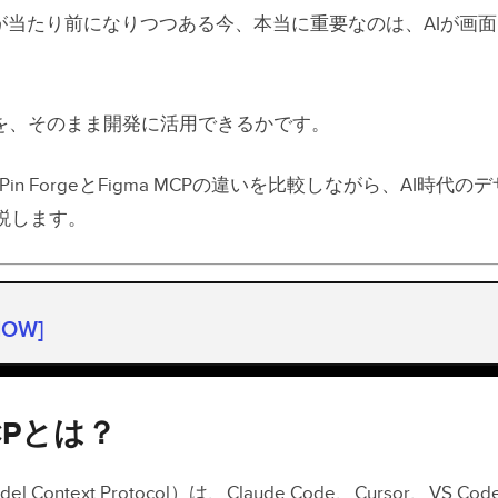
成が当たり前になりつつある今、本当に重要なのは、AIが画
のを、そのまま開発に活用できるかです。
in ForgeとFigma MCPの違いを比較しながら、AI時代
説します。
HOW]
CPとは？
orgeとは？
MCPとは？
いは「何を信頼できる情報源とするか」
el Context Protocol）は、Claude Code、Cursor、VS Cod