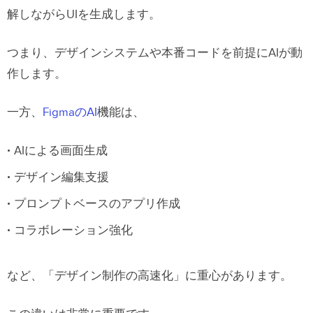
システムを無視すること」
解しながらUIを生成します。
それでもFigmaには圧倒的な強みがあ
る
つまり、デザインシステムや本番コードを前提にAIが動
作します。
どんな企業にUXPin Forgeが向いてい
るのか
一方、
FigmaのAI
機能は、
AIによって「デザイン」の定義そのも
のが変わる
AIによる画面生成
デザイン編集支援
プロンプトベースのアプリ作成
コラボレーション強化
など、「デザイン制作の高速化」に重心があります。