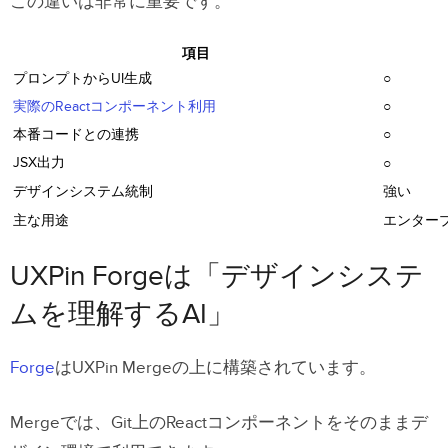
この違いは非常に重要です。
項目
プロンプトからUI生成
○
実際のReactコンポーネント利用
○
本番コードとの連携
○
JSX出力
○
デザインシステム統制
強い
主な用途
エンター
UXPin Forgeは「デザインシステ
ムを理解するAI」
Forge
はUXPin Mergeの上に構築されています。
Mergeでは、Git上のReactコンポーネントをそのままデ