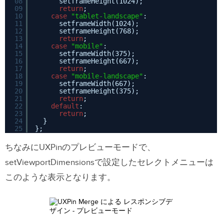
08
setframeHeight(1024);
09
return
;
10
case
"tablet-landscape"
:
11
setframeWidth(1024);
12
setframeHeight(768);
13
return
;
14
case
"mobile"
:
15
setframeWidth(375);
16
setframeHeight(667);
17
return
;
18
case
"mobile-landscape"
:
19
setframeWidth(667);
20
setframeHeight(375);
21
return
;
22
default
:
23
return
;
24
}
25
};
ちなみにUXPinのプレビューモードで、
setViewportDimensionsで設定したセレクトメニューは
このような表示となります。