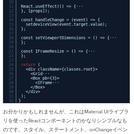
10
11
React.useEffect(() => {···
12
}, [props]);
13
14
const handleChange = (event) => {
15
setdeviceView(event.target.value);
16
};
17
18
const setViewportDimensions = () => {···
19
};
20
21
const IFrameResize = () => {···
22
};
23
24
return
(
25
<div className={classes.root}>
26
<Grid···
27
<Box pb={3}>
28
<IFrame···
29
</Box>
30
</div>
31
);
32
}
お分かりかもしれませんが、これは
Material UIライブラ
リ
を使ったReactコンポーネントのかなりシンプルなも
のです。スタイル、ステートメント、onChangeイベン