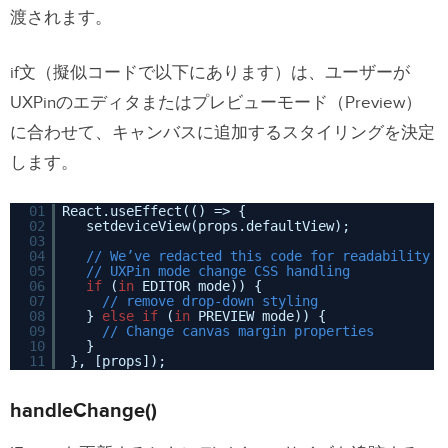
渡されます。
if文（擬似コードで以下にあります）は、ユーザーが
UXPinのエディタまたはプレビューモード（Preview）
に合わせて、キャンバスに追加するスタイリングを決定
します。
01
React.useEffect(() => {
02
setdeviceView(props.defaultView);
03
04
// We’ve redacted this code for readability
05
// UXPin mode change CSS handling
06
if
(
in
EDITOR mode)) {
07
// remove drop-down styling
08
}
else
if
(
in
PREVIEW mode)) {
09
// Change canvas margin properties
10
}
11
}, [props]);
handleChange()