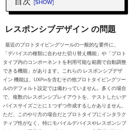
目次
[SHOW]
レスポンシブデザイン の問題
Mergeの「 Code-to-Design 」
ソリュ
レスポンシブデザイン の問題
ーション
最近のプロトタイピングツールの一般的な要件に、
レスポンシブコンポーネントの作成
「デバイスの種類に合わせた切り替え機能」や「プロト
useEffect()
タイプ内のコンポーネントを利用可能な範囲で自動調整
handleChange()
できる機能」があります。これらの レスポンシブデザ
イン 機能は、UXPinを含むその他プロトタイピングツー
setViewportDimensions()
ルのデフォルト設定では備わっていません。多くの場合
IFrameResize()
で、複数のレスポンシブレイアウトを、テストしたいデ
バイスサイズごとに１つずつ作成するしかありません。
まとめ
ただ、このやり方の場合だとプロトタイプにインタラク
ティブ性がなく、特にモバイルデバイスやレスポンシブ