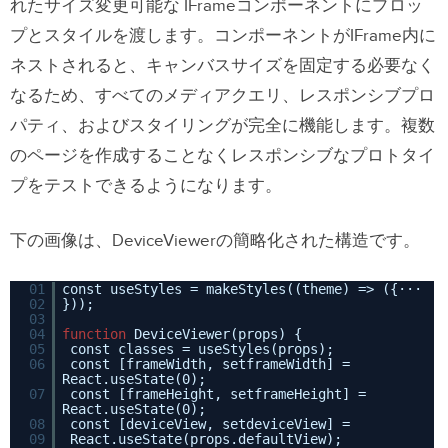
れたサイズ変更可能な IFrameコンポーネントにプロッ
プとスタイルを渡します。コンポーネントがIFrame内に
ネストされると、キャンバスサイズを固定する必要なく
なるため、すべてのメディアクエリ、レスポンシブプロ
パティ、およびスタイリングが完全に機能します。複数
のページを作成することなくレスポンシブなプロトタイ
プをテストできるようになります。
下の画像は、DeviceViewerの簡略化された構造です。
01
const useStyles = makeStyles((theme) => ({···
02
}));
03
04
function
DeviceViewer(props) {
05
const classes = useStyles(props);
06
const [frameWidth, setframeWidth] =
React.useState(0);
07
const [frameHeight, setframeHeight] =
React.useState(0);
08
const [deviceView, setdeviceView] =
09
React.useState(props.defaultView);