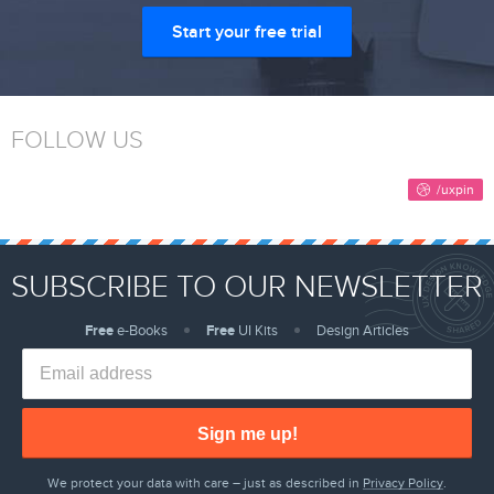
Start your free trial
FOLLOW US
SUBSCRIBE TO OUR NEWSLETTER
Free
e-Books
Free
UI Kits
Design Articles
Sign me up!
We protect your data with care – just as described in
Privacy Policy
.