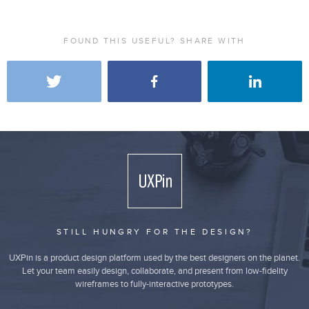
FOUND THIS USEFUL? SHARE WITH
STILL HUNGRY FOR THE DESIGN?
UXPin is a product design platform used by the best designers on the planet.
Let your team easily design, collaborate, and present from low-fidelity
wireframes to fully-interactive prototypes.