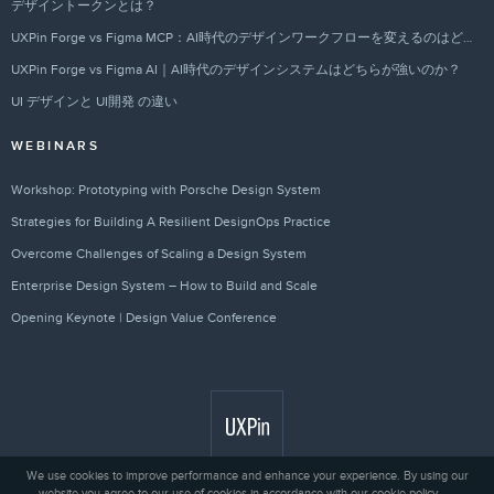
デザイントークンとは？
UXPin Forge vs Figma MCP：AI時代のデザインワークフローを変えるのはどちらか？
UXPin Forge vs Figma AI｜AI時代のデザインシステムはどちらが強いのか？
UI デザインと UI開発 の違い
WEBINARS
Workshop: Prototyping with Porsche Design System
Strategies for Building A Resilient DesignOps Practice
Overcome Challenges of Scaling a Design System
Enterprise Design System – How to Build and Scale
Opening Keynote | Design Value Conference
We use cookies to improve performance and enhance your experience. By using our
website you agree to our use of cookies in accordance with our cookie policy.