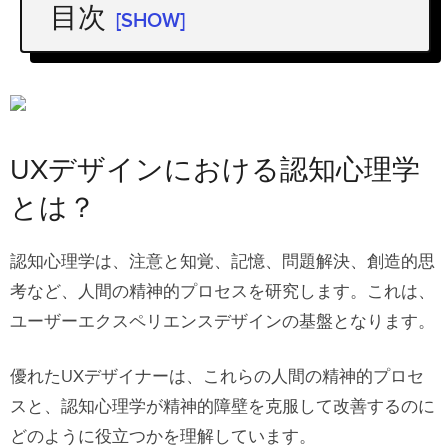
目次
[SHOW]
UXデザインにおける認知心理学とは？
認知的負荷とUXデザイン
3種類の認知的負荷
UXデザインにおける認知心理学
ゲシュタルトの原則とビジュアルデザ
とは？
イン
認知心理学は、注意と知覚、記憶、問題解決、創造的思
すべてのデザイナーが知っておくべき
考など、人間の精神的プロセスを研究します。これは、
6つのUXデザイン心理学の原則
ユーザーエクスペリエンスデザインの基盤となります。
1.フォンレストルフ効果 (Von Restorff
effect)
優れたUXデザイナーは、これらの人間の精神的プロセ
スと、認知心理学が精神的障壁を克服して改善するのに
2.ヒックの法則 (Hick’s Law)
どのように役立つかを理解しています。
3. 最小努力の原則 (The Principle of Least