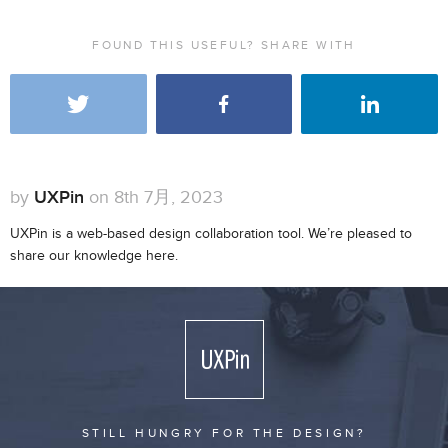
FOUND THIS USEFUL? SHARE WITH
by
UXPin
on 8th 7月, 2023
UXPin is a web-based design collaboration tool. We’re pleased to
share our knowledge here.
STILL HUNGRY FOR THE DESIGN?