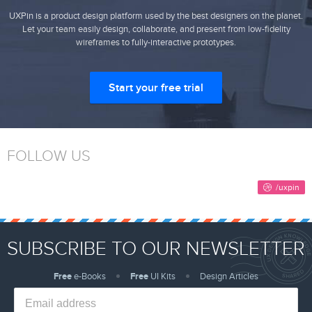
UXPin is a product design platform used by the best designers on the planet.
Let your team easily design, collaborate, and present from low-fidelity
wireframes to fully-interactive prototypes.
Start your free trial
FOLLOW US
SUBSCRIBE TO OUR NEWSLETTER
Free
e-Books
Free
UI Kits
Design Articles