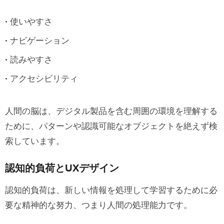
Effort)
使いやすさ
4. 系列位置効果 (The Serial Positioning
ナビゲーション
Effect)
読みやすさ
5. 永続的な習慣の原則 (The Principle of
アクセシビリティ
Perpetual Habit)
6. 感情的な伝染の原則 (The Principle of
人間の脳は、デジタル製品を含む周囲の環境を理解する
Emotional Contagion)
ために、パターンや認識可能なオブジェクトを絶えず検
索しています。
まとめ
UXPinによるユーザビリティテストの
認知的負荷とUXデザイン
改善
認知的負荷は、新しい情報を処理して学習するために必
要な精神的な努力、つまり人間の処理能力です。