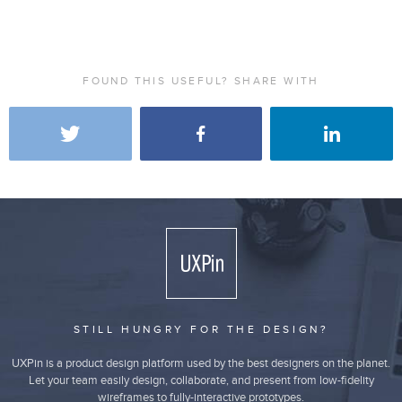
FOUND THIS USEFUL? SHARE WITH
STILL HUNGRY FOR THE DESIGN?
UXPin is a product design platform used by the best designers on the planet.
Let your team easily design, collaborate, and present from low-fidelity
wireframes to fully-interactive prototypes.