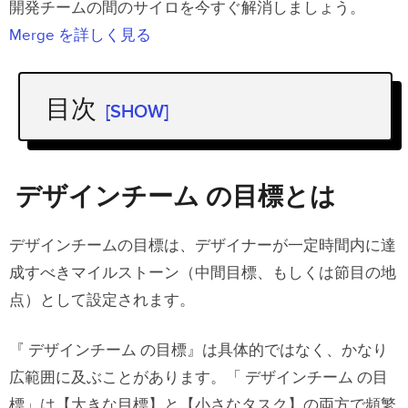
開発チームの間のサイロを今すぐ解消しましょう。
Merge を詳しく見る
目次
[SHOW]
デザインチーム の目標とは
デザイン チームのメンバーへの目標設
デザインチーム の目標とは
定が重要な理由
デザインチームの目標は、デザイナーが一定時間内に達
デザイン チームの目標６例
成すべきマイルストーン（​​
中間目標、もしくは節目の地
１．ユーザージャーニーの改善
点）
として設定されます。
２．デザイン と開発の連携改善
『 デザインチーム の目標』は具体的ではなく、かなり
３．チームの成長を支える新しい デザイ
広範囲に及ぶことがあります。「 デザインチーム の目
ンプロセス の導入
標」は【大きな目標】と【小さなタスク】の両方で頻繁