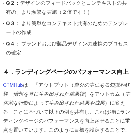
Q２
：デザインのフィードバックとコンテキストの共
有の、より頻繁な実施（２倍です！）
Q３
： より簡単なコンテキスト共有のためのテンプレ
ートの作成
Q４
： ブランドおよび製品デザインの連携のプロセス
の確定
４．ランディングページのパフォーマンス向上
GTMHub
は、「アウトプット（
自分の中にある知識や経
験、情報を基に
生み出された成果物
）
をアウトカム（
主
体的な行動によって生み出された結果や成果
）
に変え
る」ことに基づいて以下の例を共有し、これは特にラン
ディングページのパフォーマンスを向上させることに重
点を置いています。このように目標を設定することで、