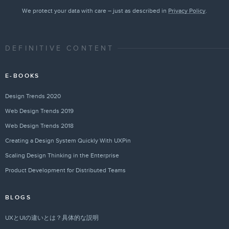
We protect your data with care – just as described in
Privacy Policy
.
DEFINITIVE CONTENT
E-BOOKS
Design Trends 2020
Web Design Trends 2019
Web Design Trends 2018
Creating a Design System Quickly With UXPin
Scaling Design Thinking in the Enterprise
Product Development for Distributed Teams
BLOGS
UXとUIの違いとは？具体的な説明