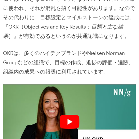
４．ランディングページのパフォーマン
に使われ、それが混乱を招く可能性があります。なので
ス向上
その代わりに、目標設定とマイルストーンの達成には、
５．デザイン 言語の一貫性
『OKR（Objectives and Key Results：
目標と主な結
果
）』が有効であるというのが共通認識になります。
６．プロジェクトのインテークの舵取り
OKRは、多くのハイテクブランドやNielsen Norman
デザイン チームの目標到達ためのサポ
Groupなどの組織で、目標の作成、進捗の評価・追跡、
ート
組織内の成果への報奨に利用されています。
UXPin Mergeでチームの生産性を上げ
よう