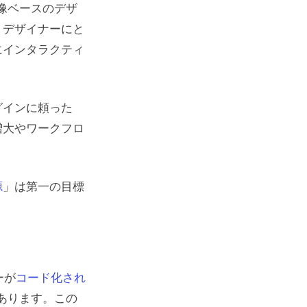
像ベースのデザ
、デザイナーにと
にインタラクティ
グインに頼った
増大やワークフロ
源
」は第一の目標
。
ーが
コード化され
あります。この