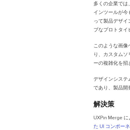
課題２．
多くの企業では
インツールが今
解決策
って製品デザイ
課題３．
ブなプロトタイ
解決策
このような画像
り、カスタムソ
課題４．
ーの複雑化を招
解決策
デザインシステ
課題５．
であり、製品開
解決策
解決策
UXPin 
UXPin Me
た UI コンポ