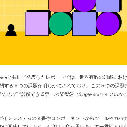
itespaceと共同で発表したレポートでは、世界有数の組織にお
に関する５つの課題が明らかにされており、この５つの課題
にして ”信頼できる唯一の情報源（Single source of trut
ザインシステムの文書やコンポーネントからツールやガバ