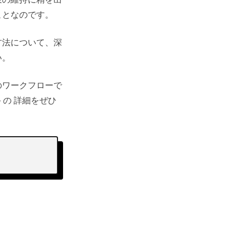
束の維持に精を出
ことなのです。
方法について、深
い。
のワークフローで
 の 詳細をぜひ