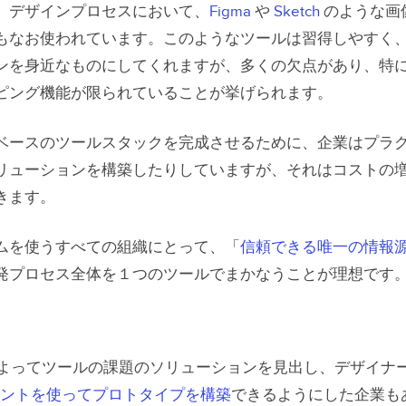
ドキュメント
、デザインプロセスにおいて、
Figma
や
Sketch
のような画
もなお使われています。このようなツールは習得しやすく
ンを身近なものにしてくれますが、多くの欠点があり、特
ガバナンス
ピング機能が限られていることが挙げられます。
ベースのツールスタックを完成させるために、企業はプラ
リューションを構築したりしていますが、それはコストの
採用
きます。
ムを使うすべての組織にとって、「
信頼できる唯一の情報
成熟度
発プロセス全体を１つのツールでまかなうことが理想です
Mergeを始めよう
rge によってツールの課題のソリューションを見出し、デザイナ
ーネントを使ってプロトタイプを構築
できるようにした企業も