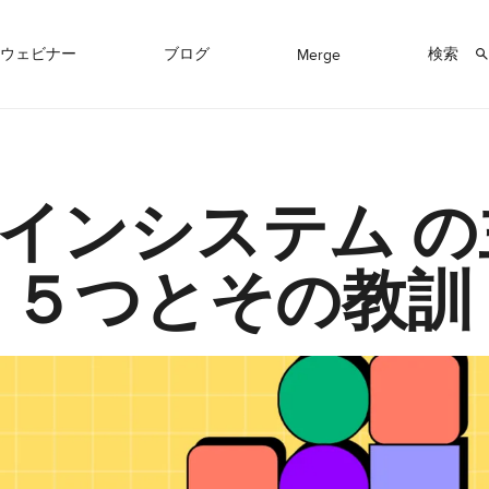
ウェビナー
ブログ
検索
Merge
インシステム の
 ５つとその教訓