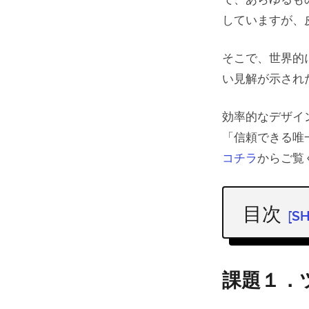
で、あらゆるも
していますが、
そこで、世界的
い見解が示され
効率的なデザイ
「信頼できる唯一
コチラ
からご覧
目次
[S
課題１．
解決策
課題１．