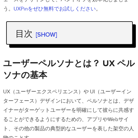
う。
UXPinをぜひ無料でお試しください
。
目次
[SHOW]
ユーザーペルソナとは？ UX ペルソナ
の基本
ユーザーペルソナとは？ UX ペル
ユーザーペルソナの作り方
ソナの基本
ステップ1：ペルソナに名前をつける
UX（ユーザーエクスペリエンス）や UI（ユーザーイン
ステップ2：デモグラフィックと興味を追
ターフェース）デザインにおいて、ペルソナとは、デザ
加する
イナーがターゲットユーザーを明確にして彼らに共感す
ステップ3：不満を特定する
ることができるようにするための、アプリやWebサイ
ステップ4：欲求と希望を特定する
ト、その他の製品の典型的なユーザーを表した架空の人