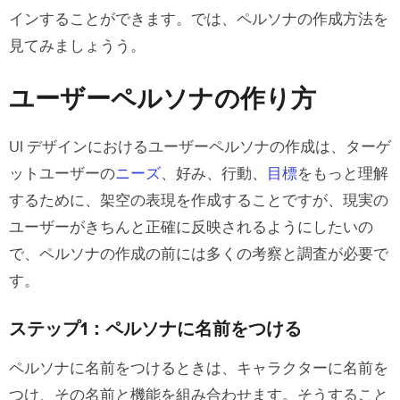
インすることができます。では、ペルソナの作成方法を
さん
見てみましょうう。
例４: トラック配車システム
ユーザーペルソナの作り方
ペルソナ名：ヘビーホール（重い荷
物の運搬）の平助さん
UI デザインにおけるユーザーペルソナの作成は、ターゲ
ットユーザーの
ニーズ
、好み、行動、
目標
をもっと理解
UI の成果物に基づいてプロトタイプを
するために、架空の表現を作成することですが、現実の
構築しよう
ユーザーがきちんと正確に反映されるようにしたいの
で、ペルソナの作成の前には多くの考察と調査が必要で
す。
ステップ1：ペルソナに名前をつける
ペルソナに名前をつけるときは、キャラクターに名前を
つけ、その名前と機能を組み合わせます。そうすること