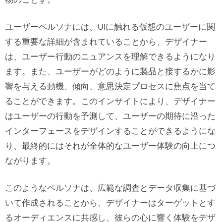
物のことす。
ステップ5：頻繁に見直して更新する
ユーザーペルソナには、UIに触れる仮想のユーザーに関
UX または UIデザインのためのペルソ
する重要な詳細が含まれていることから、デザイナー
ナ４例
は、ユーザー行動のニュアンスを理解できるようになり
例１：スーパーマーケットのモバイルサ
ます。また、ユーザーがどのように製品と接するかに影
イト
響を与える動機、傾向、意思決定プロセスに焦点を当て
ることができます。このインサイトにより、デザイナー
ペルソナ名：主婦の朱里さん
はユーザーの行動を予測して、ユーザーの期待に沿った
例２：大学の Webサイト
インターフェースをデザインすることができるようにな
り、最終的にはそれが全体的なユーザー体験の向上につ
ペルソナ名：新入生の新太郎君
ながります。
例３：レンタカーのバーチャルコンシェ
このようなペルソナは、広範な調査とデータ収集に基づ
ルジュ
いて作成されることから、デザイナーはターゲットとす
るオーディエンスに共感し、彼らの心に響く体験をデザ
ペルソナ名：ビジネスクラスの尾藤