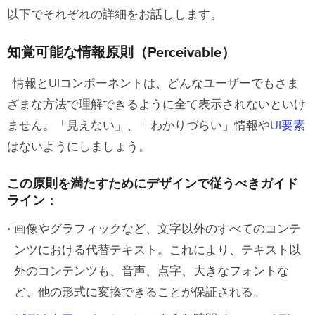
デザイナーが音声インターフェースデザ
以下でそれぞれの詳細をお話しします。
インで「アクセシビリティ」において考
慮するポイント：
知覚可能な情報原則（Perceivable）
ADAを「完全に」または「100％」遵守し
情報とUIコンポーネントは、どんなユーザーでもさま
すぎない
ざまな方法で理解できるように全て表示されないといけ
ません。「見えない」、「わかりづらい」情報や
UI要素
アクセシビリティを考慮したプロトタ
はないようにしましょう。
イピング、デザイン、そして開発
この原則を満たすためにデザインで従うべきガイド
ライン：
画像やグラフィックなど、文字以外のすべてのコンテ
ンツにおける代替テキスト。これにより、テキスト以
外のコンテンツも、音声、点字、大きなフォントな
ど、他の形式に変換できることが保証される。