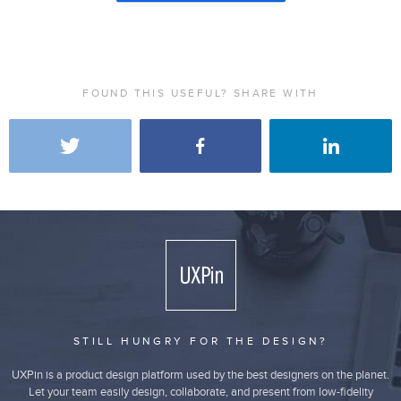
FOUND THIS USEFUL? SHARE WITH
STILL HUNGRY FOR THE DESIGN?
UXPin is a product design platform used by the best designers on the planet.
Let your team easily design, collaborate, and present from low-fidelity