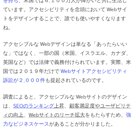
を持ち
、米国では
６,１００万人が障がいと共に生活し
ています
。アクセシビリティを念頭において Webサイ
堅牢なコンテンツと信頼できる解釈の原
トをデザインすることで、誰でも使いやすくなります
則（Robust）
ね。
「アクセシビリティな」Webサイトに
アクセシブルな Webデザインは単なる「あったらいい
するための工夫
な」ではなく、一部の国（米国、イスラエル、カナダ、
カラーコントラスト
英国など）では法律で義務付けられています。実際、米
代替テキスト
国では２０１９年だけで
Webサイトアクセシビリティ
訴訟が２,０００件
も
提起されているのです。
読みやすいコンテンツ
ヘッダタグを適切に使う
調査によると、アクセシブルな Webサイトのデザイン
「フォーカス」ステートのデザイン
は、
SEOのランキング
上昇
、
顧客満足度やユーザビリテ
ィの向上
、
Webサイトのリーチ拡大
をもたらすため、
強
エラー状態を考慮した便利なデザイン
力なビジネスケース
があることが分かりました。
フォームフィールドには全てラベルを付