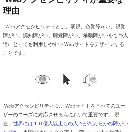
Webアクセシビリティが重要な
リティにおける基準
理由
知覚可能な情報原則（Perceivable）
Webアクセシビリティとは、弱視、色覚障がい、視覚
この原則を満たすためにデザインで
障がい、認知障がい、聴覚障がい、移動障がいをもつ人
従うべきガイドライン：
達にとっても利用しやすい Webサイトをデザインする
ことです。
操作可能なUIとナビゲーションの原則
（Operable）
Webデザインを操作可能にする方
法：
分かりやすい情報とUIの原則
Webアクセシビリティ は、Webサイトをすべてのユー
（Understandable）
ザーのニーズに対応させる点において重要です。 現
在、
世界には１０億人以上もの人々がなんらかの障がい
構成するための方法：