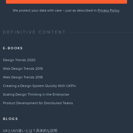
We protect your data with care – just as described in
Privacy Policy
.
DEFINITIVE CONTENT
E-BOOKS
Design Trends 2020
Web Design Trends 2019
Web Design Trends 2018
Creating a Design System Quickly With UXPin
Scaling Design Thinking in the Enterprise
Product Development for Distributed Teams
BLOGS
UXとUIの違いとは？具体的な説明