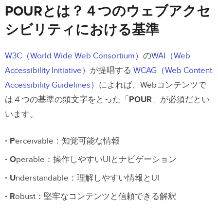
ける
POURとは？４つのウェブアクセ
点滅するUIアニメーションを使わない
シビリティにおける基準
色だけでメッセージを伝えるのは避ける
W3C（World Wide Web Consortium）
の
WAI（Web
読みやすいフォントを使う
Accessibility Initiative）
が提唱する
WCAG（Web Content
Accessibility Guidelines）
によれば、Webコンテンツで
２０２０年以降発表された新たなアク
は４つの基準の頭文字をとった「
POUR
」が必須だとい
セシビリティでの配慮
います。
２０２０年にリリースされた WCAG 2.2
P
erceivable
：知覚可能な情報
WCAG 2.2 について把握しておくべ
きポイント：
O
perable
：操作しやすいUIとナビゲーション
U
nderstandable
：理解しやすい情報とUI
重要性を増すVUIと音声インターフェ
R
obust
：堅牢なコンテンツと信頼できる解釈
ースデザイン