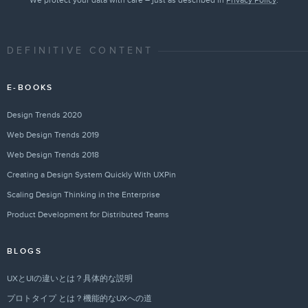
We protect your data with care – just as described in
Privacy Policy
.
DEFINITIVE CONTENT
E-BOOKS
Design Trends 2020
Web Design Trends 2019
Web Design Trends 2018
Creating a Design System Quickly With UXPin
Scaling Design Thinking in the Enterprise
Product Development for Distributed Teams
BLOGS
UXとUIの違いとは？具体的な説明
プロトタイプ とは？機能的なUXへの道