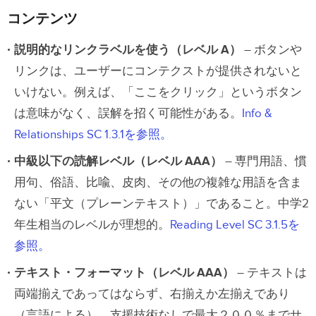
コンテンツ
説明的なリンクラベルを使う（レベル A）
– ボタンや
リンクは、ユーザーにコンテクストが提供されないと
いけない。例えば、「ここをクリック」というボタン
は意味がなく、誤解を招く可能性がある。
Info &
Relationships SC 1.3.1を参照。
中級以下の読解レベル（レベル AAA）
– 専門用語、慣
用句、俗語、比喩、皮肉、その他の複雑な用語を含ま
ない「平文（プレーンテキスト）」であること。中学2
年生相当のレベルが理想的。
Reading Level SC 3.1.5を
参照。
テキスト・フォーマット（レベル AAA）
– テキストは
両端揃えであってはならず、右揃えか左揃えであり
（言語による）、支援技術なしで最大２００％までサ