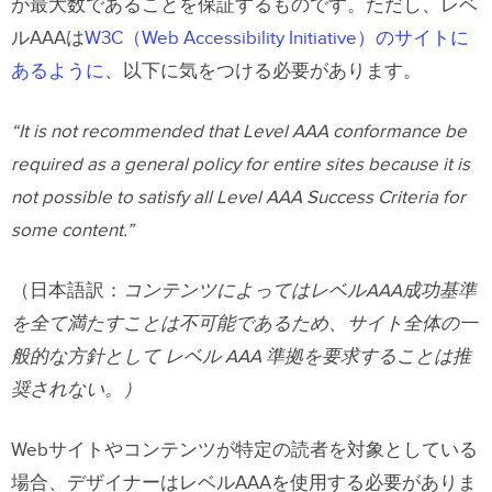
が最大数であることを保証するものです。ただし、レベ
ルAAAは
W3C（Web Accessibility Initiative）のサイトに
あるように
、以下に気をつける必要があります。
“It is not recommended that Level AAA conformance be
required as a general policy for entire sites because it is
not possible to satisfy all Level AAA Success Criteria for
some content.”
（日本語訳：
コンテンツによってはレベルAAA成功基準
を全て満たすことは不可能であるため、サイト全体の一
般的な方針として レベル AAA 準拠を要求することは推
奨されない。）
Webサイトやコンテンツが特定の読者を対象としている
場合、デザイナーはレベルAAAを使用する必要がありま