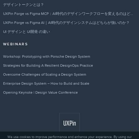
デザイントークンとは？
UXPin Forge vs Figma MCP：AI時代のデザインワークフローを変えるのはどちらか？
UXPin Forge vs Figma AI｜AI時代のデザインシステムはどちらが強いのか？
UI デザインと UI開発 の違い
WEBINARS
Workshop: Prototyping with Porsche Design System
Strategies for Building A Resilient DesignOps Practice
Overcome Challenges of Scaling a Design System
Enterprise Design System – How to Build and Scale
Opening Keynote | Design Value Conference
We use cookies to improve performance and enhance your experience. By using our