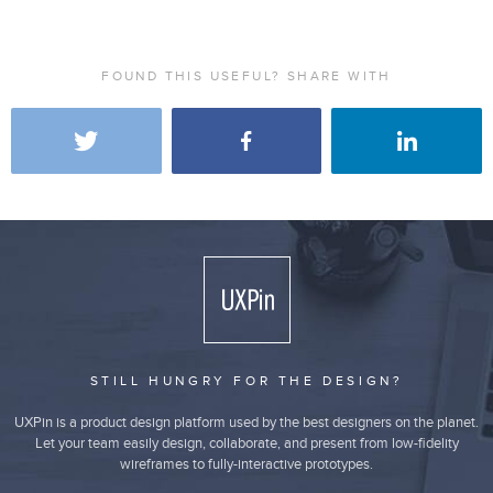
FOUND THIS USEFUL? SHARE WITH
STILL HUNGRY FOR THE DESIGN?
UXPin is a product design platform used by the best designers on the planet.
Let your team easily design, collaborate, and present from low-fidelity
wireframes to fully-interactive prototypes.