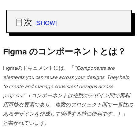
目次
[SHOW]
Figma のコンポーネントとは？
ベクターベースのデザイン要素を理解す
Figma のコンポーネントとは？
る
Figmaのドキュメントには、「
“Components are
結果ではなくワークフローを改善
elements you can reuse across your designs. They help
UXPinのコンポーネントとは？
違いに
to create and manage consistent designs across
projects.”
（
コンポーネントは複数のデザイン間で再利
ついて
用可能な要素であり、複数のプロジェクト間で一貫性の
インタラクティブプロトタイプを理解す
あるデザインを作成して管理する時に便利です。）
」
る
と書かれています。
デザインと開発の融合