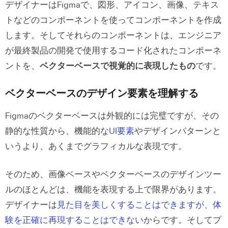
デザイナーはFigmaで、図形、アイコン、画像、テキス
UXPin MergeとFigma Dev Mode
トなどのコンポーネントを使ってコンポーネントを作成
します。そしてそれらのコンポーネントは、エンジニア
UXPin MergeとFigma – コンポーネン
が最終製品の開発で使用するコード化されたコンポーネ
トの比較
ントを、
ベクターベースで視覚的に表現したもの
です。
Specモードと開発モード
ベクターベースのデザイン要素を理解する
FigmaとUXPinのプロトタイプ
Figmaのベクターベースは外観的には完璧ですが、その
フレームとページ
静的な性質から、機能的な
UI要素
やデザインパターンと
いうより、あくまでグラフィカルな表現です。
インタラクティブ機能の追加
テスト範囲
そのため、画像ベースやベクターベースのデザインツー
ルのほとんどは、機能を表現する上で限界があります。
デザイナーは
見た目を美しくすることはできますが、体
験を正確に再現することはできない
からです
。そしてプ