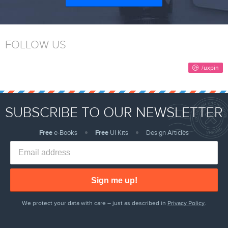
FOLLOW US
SUBSCRIBE TO OUR NEWSLETTER
Free
e-Books
Free
UI Kits
Design Articles
Sign me up!
We protect your data with care – just as described in
Privacy Policy
.