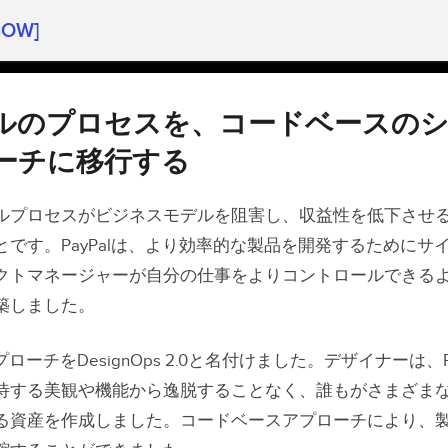
HOW]
ルのプロセスを、コードベースのシステム的なアプ
ルのプロセスを、コードベースの
トマネージャーとチームにデザインをさせる
ーチに移行する
能なテンプレート、ビジュアルアセット、およびイ
ンポーネントのライブラリを構築する
ルプロセスがビジネスモデルを阻害し、収益性を低下させ
とです。PayPalは、より効率的な製品を開発するためにサ
軌道に乗せるための重要なガードレールを確立する
クトマネージャーが自分の仕事をよりコントロールできる
開発者がデザイナーとの時間を確保しやすいように
築しました。
率化するために UXPin Merge を採用する
アプローチをDesignOps 2.0と名付けました。デザイナーは、P
待する美観や機能から逸脱することなく、誰もがさまざま
る資産を作成しました。コードベースアプローチにより、