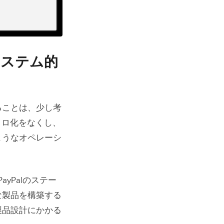
ローチに
システム的
ンタラク
ることは、少し考
イロ化をなくし、
ようなオペレーシ
する
ayPalのステー
な製品を構築する
製品設計にかかる