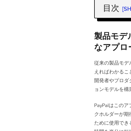
目次
[S
製品モデ
移行する
製品モデ
プロダク
なアプロ
再利用可
ティブコ
従来の製品モデ
えればわかるこ
開発者を
開発者やプロダ
新製品の
ョンモデルを構
製品開発を効
PayPalはこの
クホルダーが期
ために使用でき