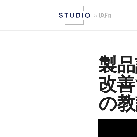
製品
改善
の教