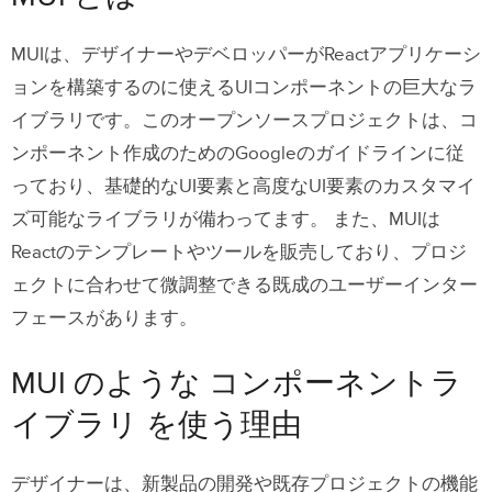
リ を使う理由
MUI
は、デザイナーやデベロッパーがReactアプリケーシ
1. 市場投入までの時間を短縮
ョンを構築するのに使えるUIコンポーネントの巨大なラ
2. 信頼できる唯一の情報源（Single
イブラリです。このオープンソースプロジェクトは、コ
source of truth）
ンポーネント作成のためのGoogleのガイドラインに従
3. デザインの一貫性
っており、基礎的なUI要素と高度なUI要素のカスタマイ
ズ可能なライブラリが備わってます。
また、MUIは
4. 拡張性
Reactの
テンプレートやツール
を販売しており、プロジ
5. 容易なメンテナンス
ェクトに合わせて微調整できる既成のユーザーインター
6. アクセシビリティ
フェースがあります。
7. スキルの強化
MUI のような コンポーネントラ
MUIが他の コンポーネントライブラリ と
イブラリ を使う理由
異なる点
興味深い事実と数字
デザイナーは、新製品の開発や既存プロジェクトの機能