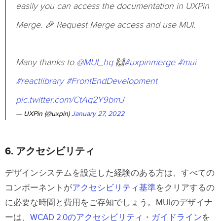
easily you can access the documentation in UXPin
Merge. 🎉 Request Merge access and use MUI.
Many thanks to
@MUI_hq
🙌
#uxpinmerge
#mui
#reactlibrary
#FrontEndDevelopment
pic.twitter.com/CtAq2Y9bmJ
— UXPin (@uxpin)
January 27, 2022
6. アクセシビリティ
デザインシステムを設定した経験のある方は、すべての
コンポーネントが
アクセシビリティ基準
をクリアするの
に必要な時間と費用をご存知でしょう。MUIのデザイナ
ーは、
WCAD 2.0のアクセシビリティ・ガイドライン
を