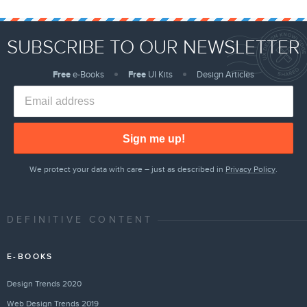
SUBSCRIBE TO OUR NEWSLETTER
Free
e-Books
Free
UI Kits
Design Articles
Sign me up!
We protect your data with care – just as described in
Privacy Policy
.
DEFINITIVE CONTENT
E-BOOKS
Design Trends 2020
Web Design Trends 2019