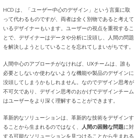
高忠実度（Hii-Fi）プロトタイプ
HCD は、「
ユーザー中心
のデザイン」という言葉に取
って代わるものですが、両者は全く別物であると考えて
５．テスト
いるデザイナーもいます。ユーザーの視点を重視するこ
とで、デザイナーはデータや分析に没頭し、人間の問題
直線的でない デザイン思考
を解決しようとしていることを忘れてしまいがちです。
デザイン思考 ワークショップ
UXPinで デザイン思考 を応用する
人間中心のアプローチがなければ、UXチームは、誰も
必要としないか使わないような機能や製品のデザインに
UXPin Mergeによるより良いプロトタイ
没頭してしまうかもしれません。なのでデザイン思考が
プの作成
不可欠であり、デザイン思考のおかげでデザインチーム
UXPinを無料でお試し
はユーザーをより深く理解することができます。
革新的なソリューションは、革新的な技術をデザインす
ることから生まれるのではなく、
人間の困難な問題
に対
する可能なソリューションを見つけることから生まれる