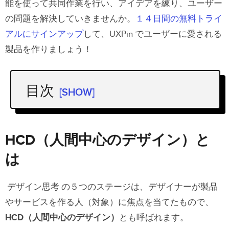
能を使って共同作業を行い、アイデアを練り、ユーザー
の問題を解決していきませんか。
１４日間の無料トライ
アルにサインアップ
して、UXPin でユーザーに愛される
製品を作りましょう！
目次
[SHOW]
HCD（人間中心のデザイン）とは
１．共感
HCD（人間中心のデザイン）と
２．確定
は
３．アイデア出し
デザイン思考 の５つのステージは、デザイナーが製品
４．プロトタイプ
やサービスを作る人（対象）に焦点を当てたもので、
低忠実度（Lo-Fi）プロトタイプ
HCD（人間中心のデザイン）
とも呼ばれます。