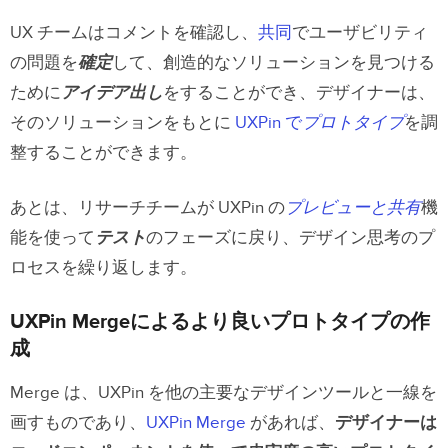
UX チームはコメントを確認し、
共同
でユーザビリティ
の問題を
確定
して、創造的なソリューションを見つける
ために
アイデア出し
をすることができ、デザイナーは、
そのソリューションをもとに
UXPin で
プロトタイプ
を調
整することができます。
あとは、リサーチチームが UXPin の
プレビューと共有
機
能を使って
テスト
のフェーズに戻り、デザイン思考のプ
ロセスを繰り返します。
UXPin Mergeによるより良いプロトタイプの作
成
Merge は、UXPin を他の主要なデザインツールと一線を
画すものであり、
UXPin Merge
があれば、
デザイナーは