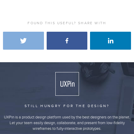
FOUND THIS USEFUL? SHARE WITH
STILL HUNGRY FOR THE DESIGN?
UXPin is a product design platform used by the best designers on the planet.
Let your team easily design, collaborate, and present from low-fidelity
wireframes to fully-interactive prototypes.