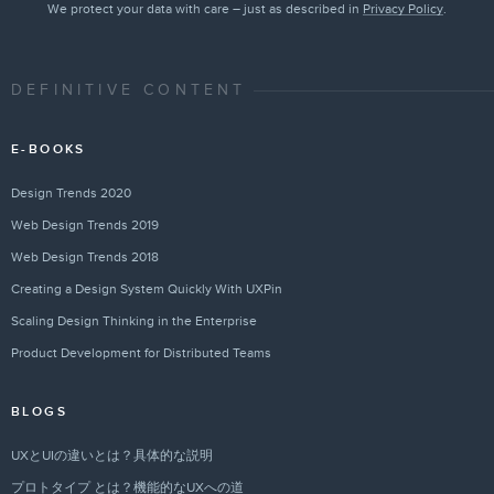
We protect your data with care – just as described in
Privacy Policy
.
DEFINITIVE CONTENT
E-BOOKS
Design Trends 2020
Web Design Trends 2019
Web Design Trends 2018
Creating a Design System Quickly With UXPin
Scaling Design Thinking in the Enterprise
Product Development for Distributed Teams
BLOGS
UXとUIの違いとは？具体的な説明
プロトタイプ とは？機能的なUXへの道