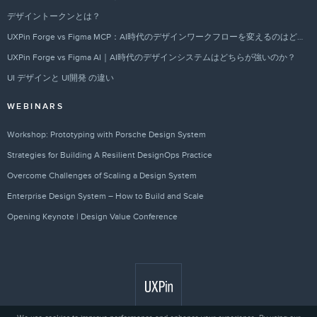
デザイントークンとは？
UXPin Forge vs Figma MCP：AI時代のデザインワークフローを変えるのはどちらか？
UXPin Forge vs Figma AI｜AI時代のデザインシステムはどちらが強いのか？
UI デザインと UI開発 の違い
WEBINARS
Workshop: Prototyping with Porsche Design System
Strategies for Building A Resilient DesignOps Practice
Overcome Challenges of Scaling a Design System
Enterprise Design System – How to Build and Scale
Opening Keynote | Design Value Conference