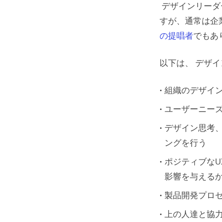
デザインリーダ
３．成功
すが、通常は企
４．成功
の提唱者
でもあ
デザイン
以下は、 デザ
デザイン
組織のデザイ
１．一
ユーザーニー
２．デ
デザイン思考
３．自
ングを行う
４．納
ポジティブなU
５．回
影響を与える
６．ど
製品開発プロ
上の人達と協
UXPin