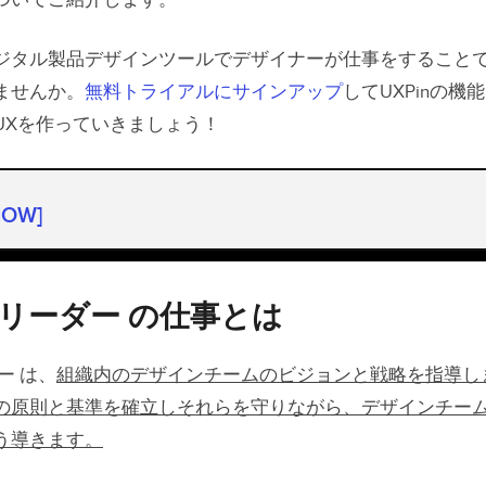
ついてご紹介します。
ジタル製品デザインツールでデザイナーが仕事をすること
ませんか。
無料トライアルにサインアップ
してUXPinの
UXを作っていきましょう！
HOW]
リーダー の仕事とは
リーダー になるための道のり
リーダー の仕事とは
ザインリーダー が持つ資質とは？
ー は、
組織内のデザインチームのビジョンと戦略を指導し
導くデザインリーダーは熟練の経験があり、過去の成功にと
の原則と基準を確立しそれらを守りながら、デザインチー
し続けることを目指している
う導きます。
に導く デザインリーダー は、寄り添う時間を惜しまない