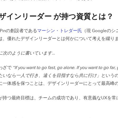
デザインリーダー が持つ資質とは？
Pinの創設者である
マーシン・トレダー氏
（現 Googleの
は、優れたデザインリーダーとは何かについて考えを綴り
に次のように書いています…
わざで
“If you want to go fast, go alone. If you want to go far,
たいなら一人で行き、遠くを目指すなら共に行け」
という
に一体感を保つことは、デザインリーダーにとって最高峰
が持つ最終目標は、チームの成功であり、有意義なUXを常