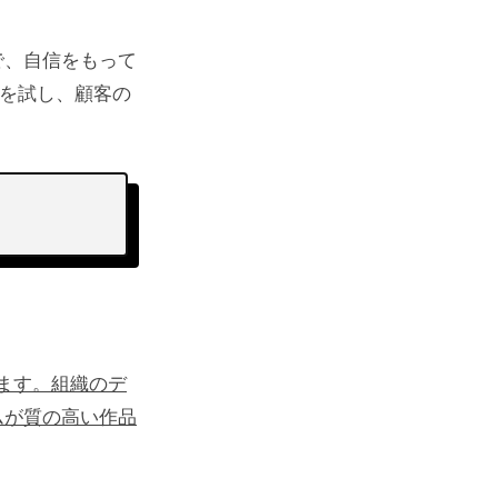
で、自信をもって
機能を試し、顧客の
ます。組織のデ
らわれず常
ムが質の高い作品
。