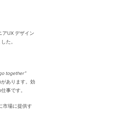
シニアUX デザイン
ました。
 go together”
のがあります。効
の仕事です。
に市場に提供す