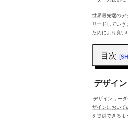
ーダーの役割に
世界最先端のデ
リードしていき
ためにより良い
目次
[S
デザイン
デザイン
デザイン
有能な デ
デザインリーダ
成功に
ザインにおいて
に進化
を提供できるよ
２．成功