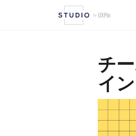
チー
イン