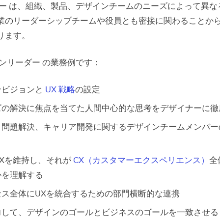
ー は、組織、製品、デザインチームのニーズによって異な
に導く デザインリーダー は、伝達上手であり聞き上手で
業のリーダーシップチームや役員とも密接に関わることか
に導く デザインリーダー 達 は、目標に向かって闘志を燃
ります。
リーダー の人物像
インリーダー の業務例です：
チームのリーダーシップにおけるベストプラクティ
ンビジョンと
UX 戦略
の設定
緒に働く仲間に目標を求める
ズの解決に焦点を当てた人間中心的な思考をデザイナーに徹
ザインプロセスに光を当てる
、問題解決、キャリア開発に関するデザインチームメンバー
分が現実的に信じるもののために戦う
品するものと時期を明確にする
Xを維持し、それが
CX（カスタマーエクスペリエンス）
全
復と補償
かを理解する
うすればもっとうまくいくのかを常に考える
セス全体にUXを統合するための部門横断的な連携
力して、デザインのゴールとビジネスのゴールを一致させる
で「いいデザイン」から「素晴らしいデザイン」へ