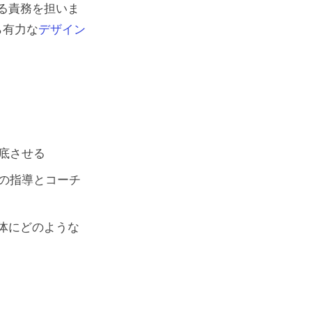
る責務を担いま
もある
ら有力な
デザイン
やす
ス
底させる
の指導とコーチ
体にどのような