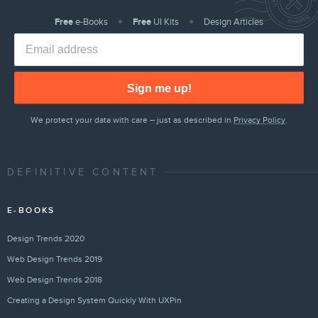
Free
e-Books
Free
UI Kits
Design Articles
Sign me up!
We protect your data with care – just as described in
Privacy Policy
.
DEFINITIVE CONTENT
E-BOOKS
Design Trends 2020
Web Design Trends 2019
Web Design Trends 2018
Creating a Design System Quickly With UXPin