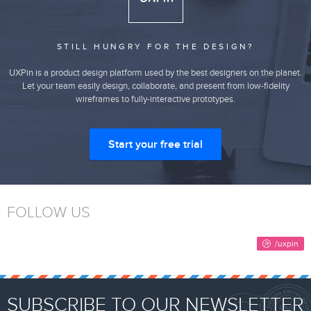
STILL HUNGRY FOR THE DESIGN?
UXPin is a product design platform used by the best designers on the planet.
Let your team easily design, collaborate, and present from low-fidelity
wireframes to fully-interactive prototypes.
Start your free trial
FOLLOW US
SUBSCRIBE TO OUR NEWSLETTER