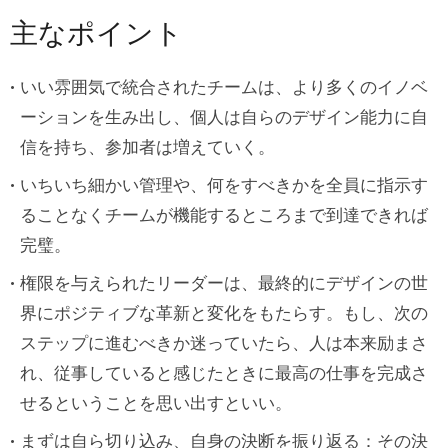
デザインチーム の管理 – 正しく行う
主なポイント
ために重要なステップ
いい雰囲気で統合されたチームは、より多くのイノベ
ステップ１：デザイン部門の監査から始
ーションを生み出し、個人は自らのデザイン能力に自
める
信を持ち、参加者は増えていく。
ステップ2：自分の間違いを確認し、認め
いちいち細かい管理や、何をすべきかを全員に指示す
る。
ることなくチームが機能するところまで到達できれば
ステップ３：やるべきことの計画を書く
完璧。
ステップ４：成果の測定法を決める
権限を与えられたリーダーは、最終的にデザインの世
ステップ５：トランスフォーメーション
界にポジティブな革新と変化をもたらす。もし、次の
プロセスの開始
ステップに進むべきか迷っていたら、人は本来励まさ
れ、従事していると感じたときに最高の仕事を完成さ
ステップ6：反復の力を見逃さない
.
せるということを思い出すといい。
チームを成功に導こう
まずは自ら切り込み、自身の決断を振り返る：その決