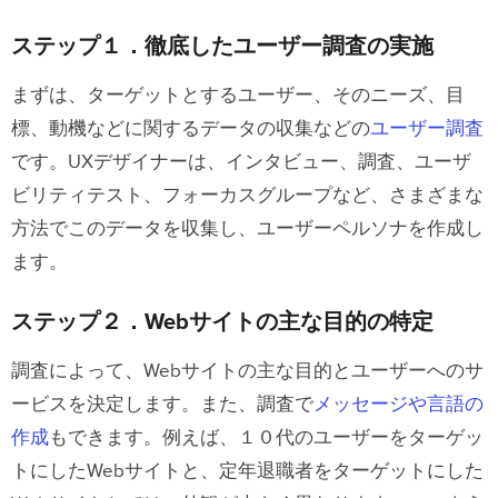
ステップ６．ワイヤーフレームとプロト
ステップ１．徹底したユーザー調査の実施
タイプの作成
まずは、ターゲットとするユーザー、そのニーズ、目
ステップ７．イテレーションと改良
標、動機などに関するデータの収集などの
ユーザー調査
です。UXデザイナーは、インタビュー、調査、ユーザ
ECサイトのデザイン アイデア ５選
ビリティテスト、フォーカスグループなど、さまざまな
１．クリエイティブなホバー効果
方法でこのデータを収集し、ユーザーペルソナを作成し
２．「ブランドらしい」カラーパレット
ます。
３．大胆なミニマリスト・タイポグラフ
ステップ２．Webサイトの主な目的の特定
ィ
調査によって、Webサイトの主な目的とユーザーへのサ
４．ショッピングカートの引出し
ービスを決定します。また、調査で
メッセージや言語の
５．製品ページの上部に表示
作成
もできます。例えば、１０代のユーザーをターゲッ
トにしたWebサイトと、定年退職者をターゲットにした
SaaS/デジタル製品の
Web
デザインの