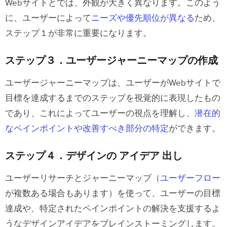
Webサイトとでは、外観が大きく異なります。このよう
アイデア ５選
に、ユーザーによって
ニーズや優先順位が異なる
ため、
１．価格設定ページのミニマムデザイン
ステップ１が非常に重要になります。
２．空白スペースで注目を集める
ステップ３．ユーザージャーニーマップの作成
３．ストーリーを語る
ユーザージャーニーマップは、ユーザーがWebサイトで
４．ターゲットに語りかける
目標を達成するまでのステップを視覚的に表現したもの
５．機能横断的なアプリサイト
であり、これによってユーザーの視点を理解し、
潜在的
なペインポイントや改善すべき部分の特定
ができます。
Webサイトデザイン の アイデア を得
るためのリソース
ステップ４．デザインの アイデア 出し
UXPinで人を魅了するWebサイトを構
ユーザーリサーチとジャーニーマップ（
ユーザーフロー
築してみませんか
が複数ある場合もあります）を使って、ユーザーの目標
達成や、特定されたペインポイントの解決を支援するよ
うなデザインアイデアをブレインストーミングします。