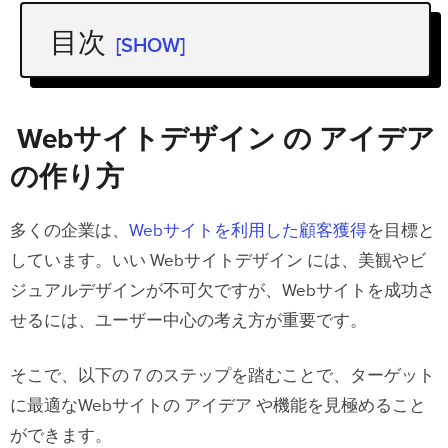
目次
[SHOW]
Webサイトデザイン の アイデア の作
り方
Webサイトデザイン の アイデア
ステップ１．徹底したユーザー調査の実
の作り方
施
ステップ２．Webサイトの主な目的の特
多くの企業は、
Webサイトを利用した顧客獲得
を目標と
定
しています。いい Webサイトデザイン には、美観やビ
ジュアルデザインが不可欠ですが、Webサイトを成功さ
ステップ３．ユーザージャーニーマップ
せるには、ユーザー中心の考え方が重要です。
の作成
ステップ４．デザインの アイデア 出し
そこで、以下の７のステップを踏むことで、ターゲット
ステップ５．アイデアの絞り込みと優先
に最適なWebサイトの アイデア や機能を見極めること
順位付け
ができます。