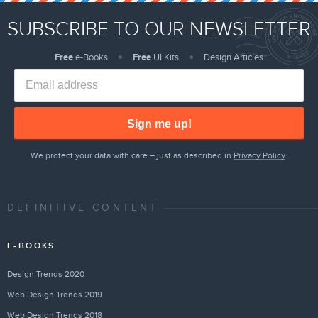
SUBSCRIBE TO OUR NEWSLETTER
Free
e-Books
Free
UI Kits
Design Articles
Sign me up!
We protect your data with care – just as described in
Privacy Policy
.
DEFINITIVE CONTENT
E-BOOKS
Design Trends 2020
Web Design Trends 2019
Web Design Trends 2018