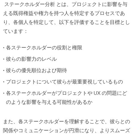
ステークホルダー分析 とは、プロジェクトに影響を与
ステークホルダー分析 を行う頻度
える既得権益や権力を持つ人を特定するプロセスであ
り、各個人を特定して、以下を評価することを目標とし
ステークホルダー分析 の方法
ています：
ステップ１： ステークホルダーの特定
各ステークホルダーの役割と権限
ステップ２：ステークホルダーマッピン
グ
彼らの影響力のレベル
彼らの優先順位および期待
権力と関心度のマトリックス
プロジェクトについて彼らが最重要視しているもの
突出モデル
各ステークホルダーがプロジェクトや UX の問題にど
のような影響を与える可能性があるか
ステップ3： ステークホルダーの優先順位
付け
また、各ステークホルダーを理解することで、彼らとの
ステップ４：ステークホルダーのニーズ
関係やコミュニケーションが円滑になり、よりスムーズ
と姿勢を知るためのインタビュー