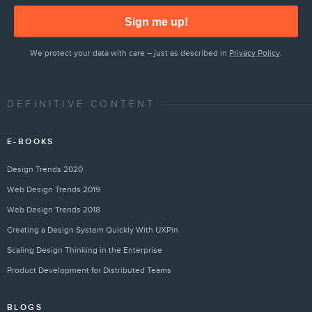
Sign me up!
We protect your data with care – just as described in
Privacy Policy
.
DEFINITIVE CONTENT
E-BOOKS
Design Trends 2020
Web Design Trends 2019
Web Design Trends 2018
Creating a Design System Quickly With UXPin
Scaling Design Thinking in the Enterprise
Product Development for Distributed Teams
BLOGS