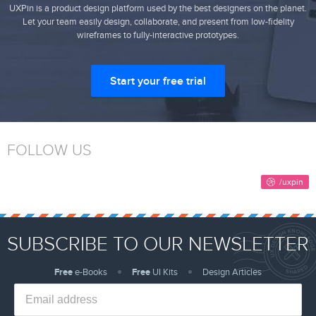
UXPin is a product design platform used by the best designers on the planet.
Let your team easily design, collaborate, and present from low-fidelity
wireframes to fully-interactive prototypes.
Start your free trial
FOLLOW US
SUBSCRIBE TO OUR NEWSLETTER
Free
e-Books
Free
UI Kits
Design Articles