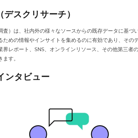
インタビュー
（デスクリサーチ）
ンケート
調査）は、社内外の様々なソースからの既存データに基づ
地調査
るための情報やインサイトを集めるのに有効であり、その
スグループ
業界レポート、SNS、オンラインリソース、その他第三者
きます。
ビリティテスト
析と統合
インタビュー
分析
分析
方法を組み合わせる
ニーズのデザインへの統合
による高度なプロトタイプとテスト