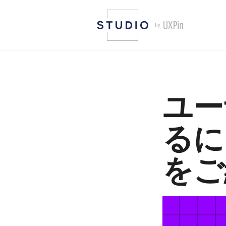
ユー
るに
をご