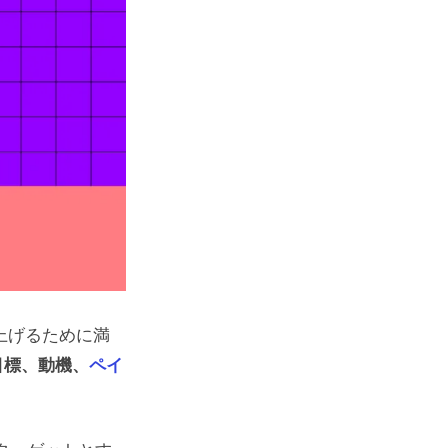
上げるために満
目標、動機、
ペイ