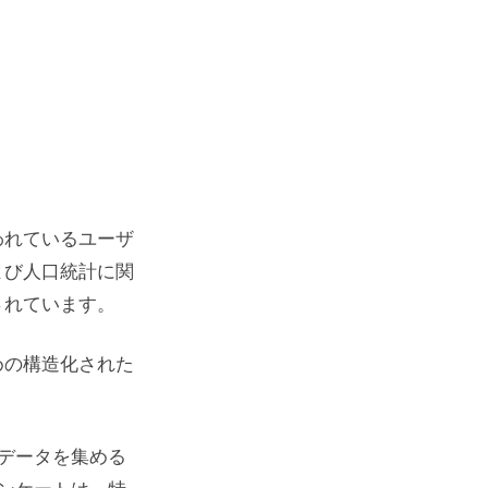
われているユーザ
よび人口統計に関
されています。
めの構造化された
データを集める