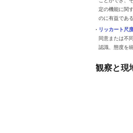
ことができ、
定の機能に関
のに有益であ
リッカート尺
同意または不
認識、態度を
観察と現