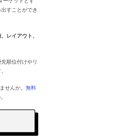
ターゲットとす
み出すことができ
徴、レイアウト、
優先順位付けやリ
す。
みませんか。
無料
い。