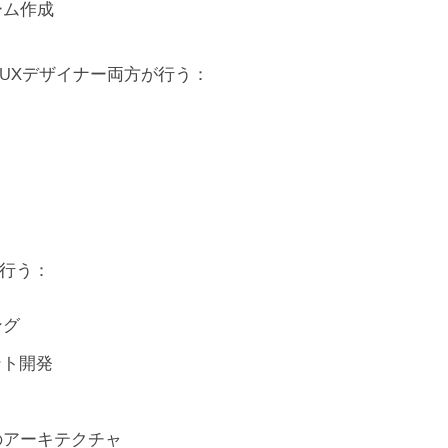
ーム作成
とUXデザイナー両方が行う：
ト
が行う：
ング
ント開発
ス
のアーキテクチャ