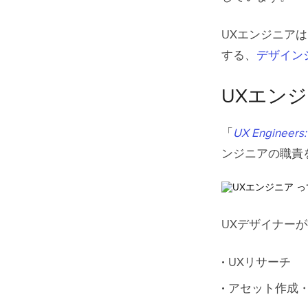
2. デザ
UXエンジニア
3. 構築
する、
デザイン
4. テス
UXエン
UXエンジ
UXエン
「
UX Engineers:
ンジニアの職責
UXPin
UXデザイナー
UXリサーチ
アセット作成