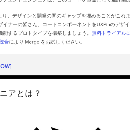
ックエンドエンジニアは、このコードを基盤として最終製
より、デザインと開発の間のギャップを埋めることがこれ
ザイナーの皆さん、コードコンポーネントをUXPinのデザ
機能するプロトタイプを構築しましょう。
無料トライアル
 統合
により Merge をお試しください。
HOW]
ニアとは？
ジニアのスキルセットと業務内容
ジニアとは？
ジニア にコードは必要か
ンド開発 – HTML、CSS、Javascript
ージ管理