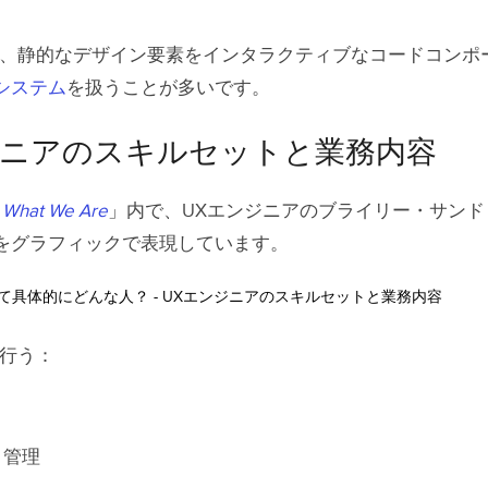
イン
は、静的なデザイン要素をインタラクティブなコードコンポ
システム
を扱うことが多いです。
ト
ジニアのスキルセットと業務内容
ニア になるには
ジニアの給与
 What We Are
」内で、UXエンジニアのブライリー・サンド
をグラフィックで表現しています。
 MergeによるUXエンジニアリングワークフローの最
が行う：
・管理