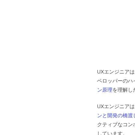
バージョ
デザイ
ユーザ
ヒュー
デザイ
デバッ
UXエンジニアは
ナビゲ
ベロッパーのハ
レスポ
ン原理
を理解し
ワイヤ
UXエンジニア
UXエンジ
ンと開発の橋渡
クティブなコン
1. アイ
しています。