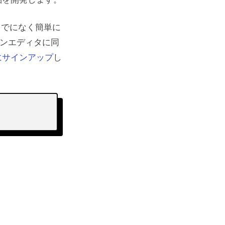
品を開発します。
までになく簡単に
インエディタに同
にサインアップ
し