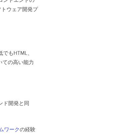
ロントエンドの
フトウェア開発プ
でもHTML、
ついての高い能力
ンド開発と同
ムワーク
の経験