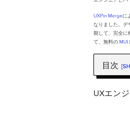
エンジニアとバ
​​UXPin Merge
に
なりました。デ
期して、完全に
て、無料の
MUI
目次
[S
UXエンジ
UXエン
UXエン
UXエン
フロントエ
パッケ