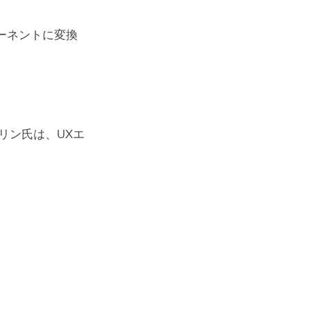
ーネントに変換
リン氏は、UXエ
適化