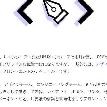
ン管理（Git）
ン思考
ーインターフェース（UI）デザインとインタラクションデザ
マンコンピュータインタラクション
（HCI）
ンシステム
グとテスト
、UIエンジニアまたはUI/UXエンジニアとも呼ばれ、UXデ
ーションと情報アーキテクチャ
イブリッド的な位置づけになりますが、一般的には、
デザ
ンシブデザイン
たフロントエンドのデベロッパーです。
ーフレームとモックアップ
は、デザインチーム、エンジニアリングチーム、またはその
ニアの実際の仕事内容
し役
として働き、通常は、レイアウト、ボタン、リンク、
ポーネントなど、UI要素の構築と最適化を行うフロントエ
デア出し