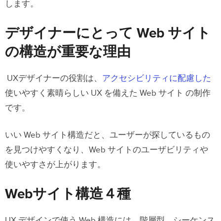
のベストプラクティス
します。
個別ページの Web 構造に関するヒント
デザイナーにとって Web サイト
パンくずリストを使う
の構造が重要な理由
タグとカテゴリーの追加
UXデザイナーの役割は、
アクセシビリティに配慮した
コンテクストリンク
使いやすく素晴らしい UX を備えた Web サイト の制作
です。
Webサイト構造 をデザインに手軽に取
り入れよう
いい Web サイト構造だと、ユーザーが探しているもの
を見つけやすくなり、Web サイトのユーザビリティや
使いやすさが上がります。
Webサイト構造４種
UX デザインで使う Web 構造には、階層型、シーケンス