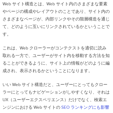
Web サイト構造とは、Web サイト内のさまざまな要素
Webサイト構造４種
やページの構成やレイアウトのことであり、サイト内の
階層型 Webサイト構造
さまざまなページが、内部リンクやその階層構造を通じ
シーケンス型 Webサイト構造
て、どのように互いにリンクされているかということで
す。
マトリックス型 Web 構造
データベース型 Webサイト構造
これは、Web クローラーがコンテクストを適切に読み
取れる一方で、ユーザーがサイト内を移動する方法を知
最適な Webサイト構造 の選び方
ることができるように、サイト上の情報がどのように編
Web サイト 構造の主な要素
成され、表示されるかということになります。
Home ページの Web 構成
いい Web サイト構造だと、ユーザーにとってもクロー
ナビゲーションまたはメニューの Web 構
ラーにとってもナビゲーションがしやすくなり、それは
造
UX（ユーザーエクスペリエンス）だけでなく、検索エ
カテゴリーとサブカテゴリーの Web 構造
ンジンにおける Web サイトの
SEO ランキングにも影響