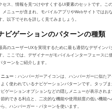
られたスクリーン面積を考慮する
クセス、情報を見つけやすくするUI要素のセットです。この
ッチスクリーンのインタラクションを計画する
、メニューが含まれ、モバイルアプリやWebサイトではお
す。以下でそれを詳しく見てみましょう。
ーザーのコンテクストと目標について考える
ナビゲーションのパターンの種類
ナビゲーション・デザインのベストプラクティス
ナビゲーションにありがちな4つの落とし穴
最高のユーザーUXを実現するために最も適切なデザインパ
れている、または不明瞭なナビゲーション要素
す。ここでは、デザイナーがモバイルインターフェースに
パターンをご紹介します。
ビゲーションのオプションが多すぎる
ィードバックがない、または不明瞭
メニュー
：ハンバーガーアイコンは、ハンバーガーに似たア
い勝手の悪さと見つけにくさ
、よく使われているナビゲーションパターンです。タップま
ナビゲーションオプションなどの隠しメニューが表示されま
バイルナビゲーションのテクニック
を節約できる利点と、二次的な機能や使用頻度の低い機能へ
から、ハンバーガー・パターンを使います。
チャーによるナビゲーションとインタラクション