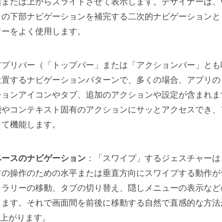
または上からスライドさせて表示します。デザイナーは、W
リの下部ナビゲーションを補完する二次的ナビゲーションと
ワーをよく使用します。
アプリバー（「トップバー」または「アクションバー」とも
位置するナビゲーションパターンで、多くの場合、アプリの
ションアイコンやタブ、追加のアクションや設定が含まれま
能やコンテキスト固有のアクションにサッとアクセスでき、
して機能します。
ベースのナビゲーション
：「スワイプ」するジェスチャーは
ツの操作のための水平または垂直方向にスワイプする動作が
ャラリーの移動、タブの切り替え、隠しメニューの表示など
きます。それで画面間を前後に移動する自然で直感的な方法
 が上がります。