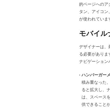
１．限
的ページへのア
２．タ
タン、アイコン
が使われていま
３．ユ
モバイル
モバイル
モバイル
デザイナーは、
１．隠
る必要がありま
ナビゲーション
２．ナ
３．フ
ハンバーガー
４．使
積み重なった
ると拡大し、
高度なモ
は、スペース
供できること
ジェス