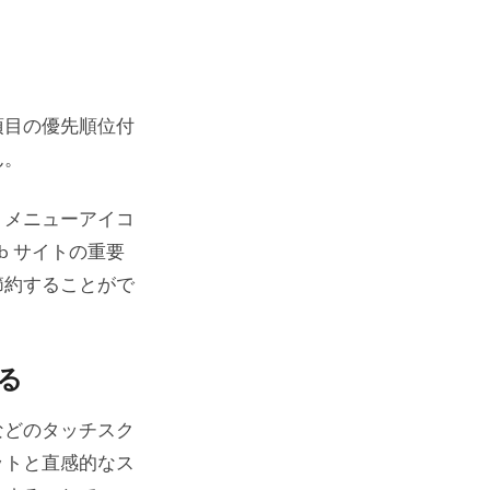
項目の優先順位付
ん。
、メニューアイコ
b サイトの重要
節約することがで
る
などのタッチスク
ットと直感的なス