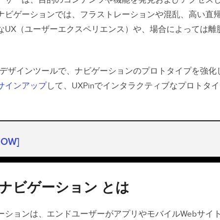
ーザーは、目的のコンテンツや機能を発見およびアクセス
ナビゲーションでは、フラストレーションや混乱、高い直
なUX（ユーザーエクスペリエンス）や、場合によっては離
Xデザインツールで、ナビゲーションのプロトタイプを強化
サインアップ
して、UXPinでインタラクティブなプロトタ
HOW]
ナビゲーション とは
ナビゲーションのパターンの種類
ナビゲーション とは
ナビゲーション・デザインでの主な考慮事項
ーションは、エンドユーザーがアプリやモバイルWebサイ