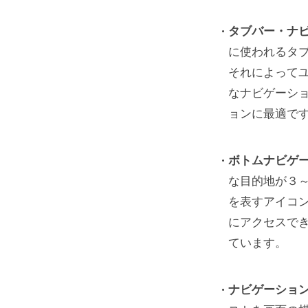
音声と 
タブバー・ナ
片手で
に使われるタ
それによって
UXPin
なナビゲーシ
イプ
ョンに最適で
ボトムナビゲ
な目的地が３
を表すアイコ
にアクセスで
ています。
ナビゲーショ