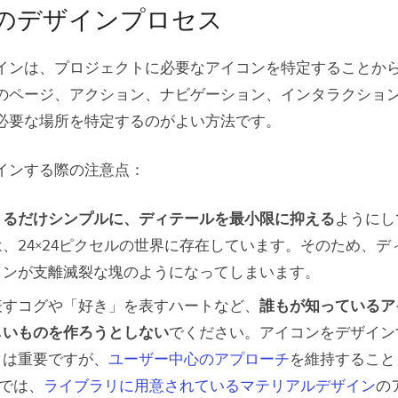
のデザインプロセス
インは、プロジェクトに必要なアイコンを特定することか
のページ、アクション、ナビゲーション、インタラクショ
必要な場所を特定するのがよい方法です。
インする際の注意点：
きるだけシンプルに、ディテールを最小限に抑える
ようにし
、24×24ピクセルの世界に存在しています。そのため、デ
コンが支離滅裂な塊のようになってしまいます。
表すコグや「好き」を表すハートなど、
誰もが知っているア
しいものを作ろうとしない
でください。アイコンをデザイン
とは重要ですが、
ユーザー中心のアプローチ
を維持すること
nでは、
ライブラリに用意されているマテリアルデザイン
の