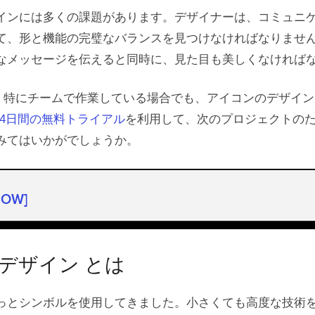
インには多くの課題があります。デザイナーは、コミュニ
て、形と機能の完璧なバランスを見つけなければなりませ
なメッセージを伝えると同時に、見た目も美しくなければ
えば、特にチームで作業している場合でも、アイコンのデザイ
14日間の無料トライアル
を利用して、次のプロジェクトの
みてはいかがでしょうか。
HOW]
ザイン とは
デザイン の歴史を振り返る
デザイン とは
のデザインプロセス
っとシンボルを使用してきました。小さくても高度な技術
デザイン の一貫性