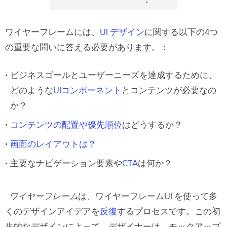
紙のスケッチをする
デジタルフレームワークの作成
ワイヤーフレームには、
UI デザイン
に関する以下の4つ
の重要な問いに答える必要があります。：
Lo-Fi のプロトタイプとテスト
ビジネスゴールとユーザーニーズを達成するために、
UXPinは最先端のプロトタイピングツ
どのような
UIコンポーネント
とコンテンツが必要なの
ールです
か？
ユーザーフロー
コンテンツの配置や優先順位
はどうするか？
内蔵された要素
画面のレイアウトは？
簡易型ワイヤーフレームツール
主要なナビゲーション要素や
CTA
は何か？
インタラクティブなLo-Fi ワイヤーフレー
ムのプロトタイプ
ワイヤーフレーム
は、ワイヤーフレームUI を使って多
内蔵されたデザインライブラリの活用
くのデザインアイデアを
反復
するプロセスです。この初
歩的なデザインによって、デザイナーは、モックアップ