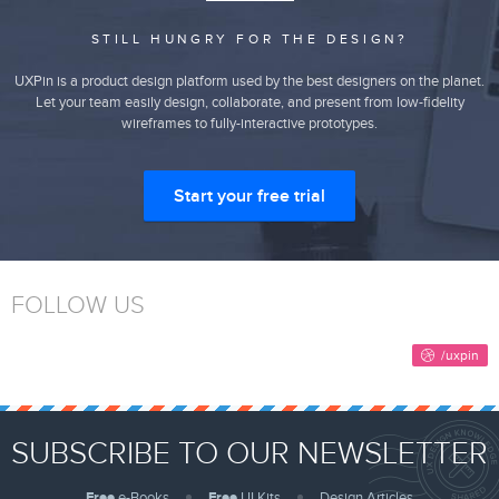
STILL HUNGRY FOR THE DESIGN?
UXPin is a product design platform used by the best designers on the planet.
Let your team easily design, collaborate, and present from low-fidelity
wireframes to fully-interactive prototypes.
Start your free trial
FOLLOW US
SUBSCRIBE TO OUR NEWSLETTER
Free
e-Books
Free
UI Kits
Design Articles