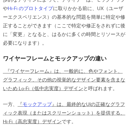
Hi-Fi のプロトタイプ
や
Hi-Fi のプロトタイプ
に取りかかる前に、UX（ユーザ
ーエクスペリエンス）の基本的な問題を簡単に特定や修
正することができます（ここで特定や修正をされずに後
に「変更」となると、はるかに多くの時間とリソースが
必要になります）。
ワイヤーフレームとモックアップの違い
『ワイヤーフレーム』は、一般的に、色やフォント、
グラフィック、その他の視覚的なデザイン要素を含まな
いため Lo-Fi（低中忠実度）デザイン
と呼ばれます。
一方、
『
モックアップ
』は、最終的なUIの正確なグラフ
ィック表現（またはスクリーンショット）を提供する、
Hi-Fi（高忠実度）デザイン
です。