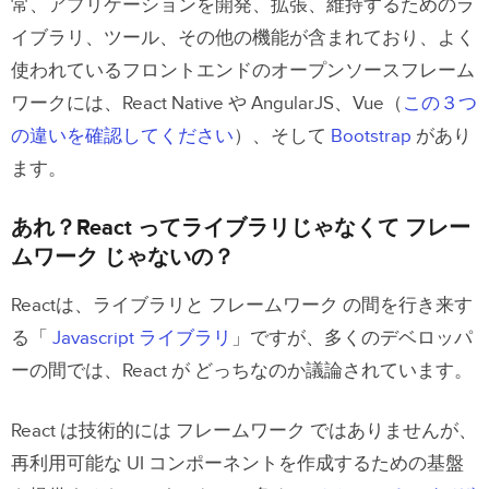
常、アプリケーションを開発、拡張、維持するためのラ
イブラリ、ツール、その他の機能が含まれており、よく
プロトタイプのためのフロントエンド
使われているフロントエンドのオープンソースフレーム
フレームワーク の活用
ワークには、React Native や AngularJS、Vue（
この３つ
UXPin Mergeを使ったReactによるプロ
の違いを確認してください
）、そして
Bootstrap
があり
トタイプ
ます。
Mergeの仕組み
あれ？React ってライブラリじゃなくて フレー
UXPin Mergeを接続する
ムワーク じゃないの？
究極の一貫性
Reactは、ライブラリと フレームワーク の間を行き来す
より良いテスト
る「
Javascript ライブラリ
」ですが、多くのデベロッパ
よりスムーズなデザインハンドオフ
ーの間では、React が どっちなのか議論されています。
React は技術的には フレームワーク ではありませんが、
再利用可能な UI コンポーネントを作成するための基盤