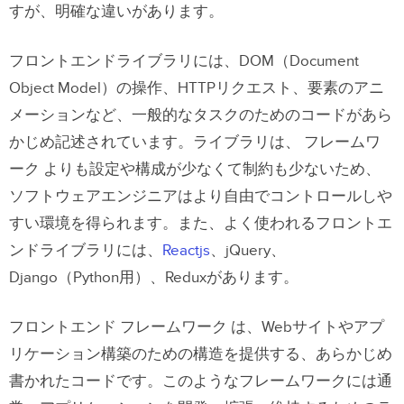
一貫性
すが、明確な違いがあります。
信頼性
フロントエンドライブラリには、DOM（
Document
Object Model）
の操作、HTTPリクエスト、要素のアニ
スケーラビリティ（拡張性）
メーションなど、一般的なタスクのためのコードがあら
コミュニティ
かじめ記述されています。ライブラリは、 フレームワ
ーク よりも設定や構成が少なくて制約も少ないため、
デメリット
ソフトウェアエンジニアはより自由でコントロールしや
すい環境を得られます。また、よく使われるフロントエ
制限的
ンドライブラリには、
Reactjs
、jQuery、
パフォーマンス
Django（Python用）、Reduxがあります。
依存関係
フロントエンド フレームワーク は、Webサイトやアプ
メンテナンス
リケーション構築のための構造を提供する、あらかじめ
書かれたコードです。このようなフレームワークには通
学習曲線