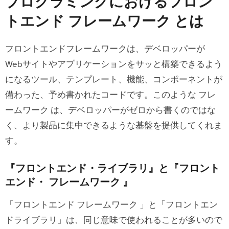
プログラミングにおけるフロン
『フロントエンド・ライブラリ』と『フ
トエンド フレームワーク とは
ロントエンド・ フレームワーク 』
あれ？React ってライブラリじゃなくて
フロントエンドフレームワークは、デベロッパーが
フレームワーク じゃないの？
Webサイトやアプリケーションをサッと構築できるよう
になるツール、テンプレート、機能、コンポーネントが
『プログラミング言語』と『 フレームワ
備わった、予め書かれたコードです。このような フレ
ーク 』
ームワーク は、デベロッパーがゼロから書くのではな
く、より製品に集中できるような基盤を提供してくれま
プログラミング フレームワーク の種類
す。
プログラミング フレームワーク を使う
メリット・デメリット
『フロントエンド・ライブラリ』と『フロント
エンド・ フレームワーク 』
メリット
「フロントエンド フレームワーク 」と「フロントエン
効率性
ドライブラリ」は、同じ意味で使われることが多いので