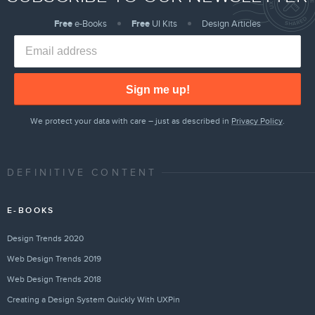
Free
e-Books
Free
UI Kits
Design Articles
Sign me up!
We protect your data with care – just as described in
Privacy Policy
.
DEFINITIVE CONTENT
E-BOOKS
Design Trends 2020
Web Design Trends 2019
Web Design Trends 2018
Creating a Design System Quickly With UXPin