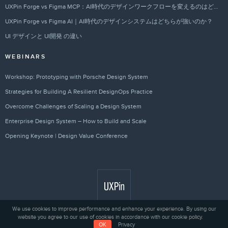
UXPin Forge vs Figma MCP：AI時代のデザインワークフローを変えるのはどちらか？
UXPin Forge vs Figma AI｜AI時代のデザインシステムはどちらが強いのか？
UI デザインと UI開発 の違い
WEBINARS
Workshop: Prototyping with Porsche Design System
Strategies for Building A Resilient DesignOps Practice
Overcome Challenges of Scaling a Design System
Enterprise Design System – How to Build and Scale
Opening Keynote | Design Value Conference
We use cookies to improve performance and enhance your experience. By using our
website you agree to our use of cookies in accordance with our cookie policy.
Privacy
© 2010 - 2026 UXPin Sp. z o.o.
OK
Privacy