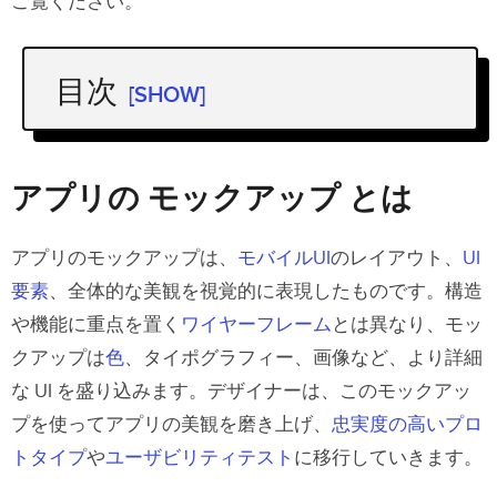
ご覧ください。
目次
[SHOW]
アプリの モックアップ とは
モバイルアプリの モックアップ を作成す
アプリの モックアップ とは
る目的とメリット
アプリのモックアップは、
モバイルUI
のレイアウト、
UI
デザインプロセス全体の中で モックアッ
要素
、全体的な美観を視覚的に表現したものです。構造
プ を位置付ける方法
や機能に重点を置く
ワイヤーフレーム
とは異なり、モッ
アプリデザインの モックアップ の必須
クアップは
色
、タイポグラフィー、画像など、より詳細
な UI を盛り込みます。デザイナーは、このモックアッ
要素
プを使ってアプリの美観を磨き上げ、
忠実度の高いプロ
アプリのデザインの モックアップ 作成
トタイプ
や
ユーザビリティテスト
に移行していきます。
のベストプラクティス