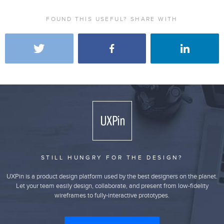
FOUND THIS USEFUL? SHARE WITH
STILL HUNGRY FOR THE DESIGN?
UXPin is a product design platform used by the best designers on the planet.
Let your team easily design, collaborate, and present from low-fidelity
wireframes to fully-interactive prototypes.