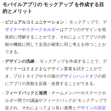
モバイルアプリの モックアップ を作成する目
Lo-Fi（低忠実度）なワイヤーフレームか
的とメリット
ら始める
デザインのガイドラインや原則との整合
ビジュアルコミュニケーション
： モックアップで、
デ
性を保つ
ザイナー
や
ステークホルダー
はアプリのデザインを視
覚的に理解することができ、それによってアプリの外
UX とユーザビリティを優先する
観や機能に関して全員が確実に同じ考えを持つことが
連携とフィードバックの収集
できる。
モックアップを繰り返して改良する
デザインの洗練
： モックアップを作成することで、デ
ザイナーはさまざまなデザイン要素を試すことがで
オープンソースのデザインシステムの
き、プロトタイプやその後の
デザインハンドオフ
の前
活用による モックアップ の高速化
にアプリの美観を反復・改善することができる。
オープンソースのデザインシステムとは
フィードバックと連携
：チームメンバーやステークホ
アプリの モックアップ デザインにオープ
ルダー間での議論やフィードバックが モックアップで
ンソースの UI ライブラリを使うメリット
促され、それによってより良い連携と
デザインの決定