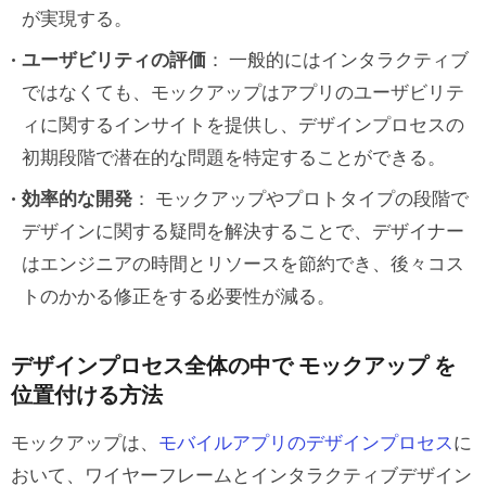
検討すべき人気のオープンソースデザイ
が実現する。
ンシステム
ユーザビリティの評価
： 一般的にはインタラクティブ
ではなくても、モックアップはアプリのユーザビリテ
アプリデザインの モックアップ をイン
ィに関するインサイトを提供し、デザインプロセスの
タラクティブプロトタイプにする
初期段階で潜在的な問題を特定することができる。
インタラクティブプロトタイプとは
効率的な開発
： モックアップやプロトタイプの段階で
インタラクティブプロトタイプの利点
デザインに関する疑問を解決することで、デザイナー
はエンジニアの時間とリソースを節約でき、後々コス
モックアップからインタラクティブプロ
トのかかる修正をする必要性が減る。
トタイプに移行するためのヒント
UXPin Mergeでアプリの モックアップ
デザインプロセス全体の中で モックアップ を
位置付ける方法
とインタラクティブなプロトタイプを
デザインしよう
モックアップは、
モバイルアプリのデザインプロセス
に
おいて、ワイヤーフレームとインタラクティブデザイン