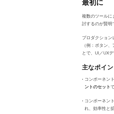
主なポ
最初に
コンポー
複数のツールに
討するのが賢明
コンポーネ
source o
プロダクション
コンポー
（例：ボタン、
とで、UI／U
ア
重
主なポイン
一
コンポーネン
ントのセット
ス
コンポーネント
互
れ、効率性と