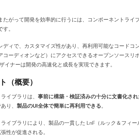
イント（概要）
ネントライブラリとは
またがって開発を効率的に行うには、コンポーネントライ
です。
ントライブラリ には「信頼できる唯一の情報源（Si
f truth）」がある
レディで、カスタマイズ性があり、再利用可能なコードコ
ネントライブラリ を使う利点
アコーディオンなど）にアクセスできるオープンソースリ
Xデザイナーは開発の高速化と成長を実現できます。
クセシビリティ
複コードを削減
ト（概要）
貫性
トライブラリは、
事前に構築・検証済みの十分に文書化され
であり、
製品のUI全体で簡単に再利用できる
。
ピード
ライブラリにより、製品の一貫した LnF（ルック＆フィー
換性
拡張性が促進される。