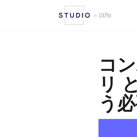
コン
リ 
う必