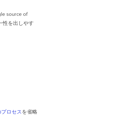
urce of
一性を出しやす
。
。
のプロセス
を省略