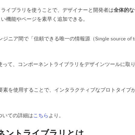
ネントライブラリを使うベストタイミング
トライブラリを使うことで、デザイナーと開発者は
全体的な
優先のプロトタイプ
しい機能やページを素早く追加できる。
作る技術や経験がない場合
な企業やチームの場合
ニア間で「信頼できる唯一の情報源（Single source of t
立つ優れたツール
rgeを使って、コンポーネントライブラリをデザインツールに
rgeコンポーネントマネージャー
m統合
rybook統合
要素を使用することで、インタラクティブなプロトタイプ
I統合
eについての詳細は
こちら
より。
erge技術を使って、コードでデザインする１番手
ネントライブラリとは