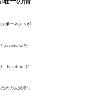
る唯一の情
コンポーネントが
aScriptを
Facebookに
るための大規模な