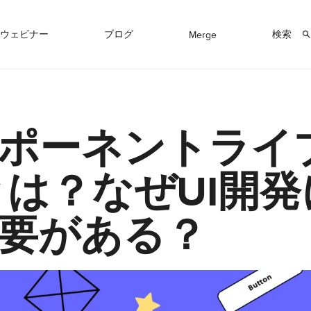
ウェビナー
ブログ
検索
Merge
ポーネントライ
とは？なぜUI開
要がある？