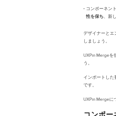
コンポー
コンポーネン
コード
性を保ち
、新
自分で
小規模
デザイナーとエンジ
しましょう。
拡張に役
UXPin Me
１．Me
う。
２．np
３．Sto
インポートした
です。
４．MU
UXPin Merg
革新的なM
コンポー