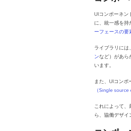
UIコンポーネ
に、統一感を持
ーフェースの要
ライブラリには
ン
など）があら
います。
また、UIコン
（Single source 
これによって、
ら、協働デザイ