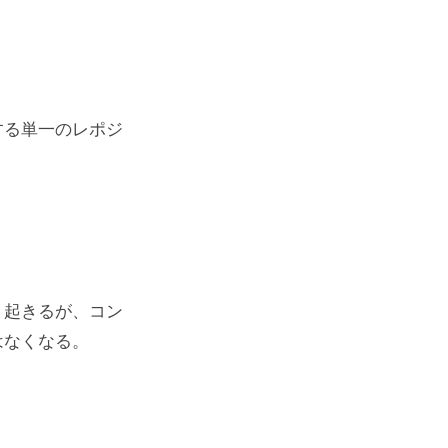
する単一のレポジ
く起きるが、コン
はなくなる。
。