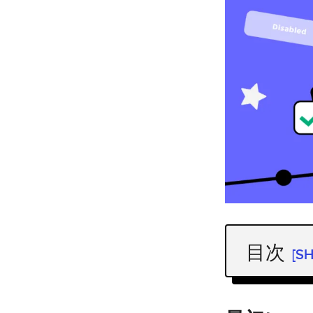
目次
[S
最初に