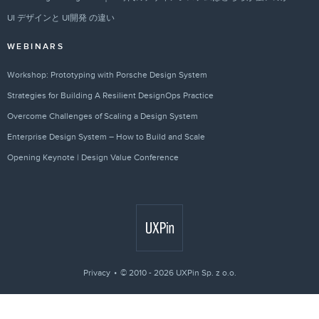
UI デザインと UI開発 の違い
WEBINARS
Workshop: Prototyping with Porsche Design System
Strategies for Building A Resilient DesignOps Practice
Overcome Challenges of Scaling a Design System
Enterprise Design System – How to Build and Scale
Opening Keynote | Design Value Conference
Privacy
© 2010 - 2026 UXPin Sp. z o.o.