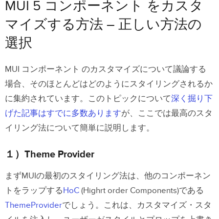
MUI 5 コンポーネント をカスタ
１）Theme Provider
マイズする方法 – 正しい方法の
２）createStyled
選択
３）sx={…}
Prop
MUI コンポーネント のカスタマイズについて議論する
４）コンポーネント ラッピング
場合、そのほとんどはどのようにスタイリングされるか
５）スタイリングされてない コンポーネ
に集約されています。このトピックについて
深く掘り下
ント
げた記事はすでに多数あります
が、ここでは最高のスタ
６）MUI
Box Component
イリング法について簡単に説明します。
MUIをUXPin Mergeと同期する
１）Theme Provider
まずMUIの最初のスタイリング法は、他のコンポーネン
トをラップする
HoC
(Highrt order Components)である
ThemeProvider
でしょう。これは、カスタマイズ・スタ