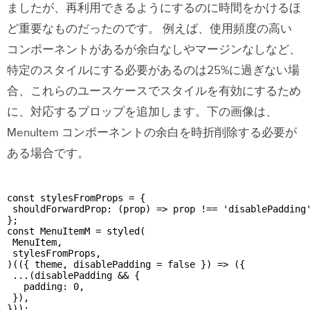
ましたが、再利用できるようにするのに時間をかけるほ
ど重要なものだったのです。
例えば、使用頻度の高い
コンポーネントがあるが余白なしやマージンなしなど、
特定のスタイルにする必要があるのは25%に過ぎない場
合、これらのユースケースでスタイルを有効にするため
に、対応するプロップを追加します。下の画像は、
MenuItem コンポーネントの余白を時折削除する必要が
ある場合です。
const stylesFromProps = {

 shouldForwardProp: (prop) => prop !== 'disablePadding'
};

const MenuItemM = styled(

 MenuItem,

 stylesFromProps,

)(({ theme, disablePadding = false }) => ({

 ...(disablePadding && {

   padding: 0,

 }),
