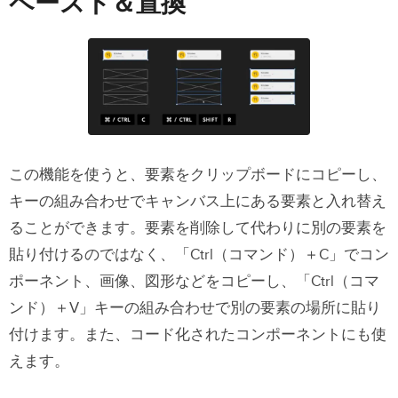
ペースト＆置換
グリッドスタイルの設定
「</>Get Code（コードを取得）」の
ボタンでスペックにアクセス
プロジェクトグループのユーザー管理
Merge コンポーネント向けフレックス
この機能を使うと、要素をクリップボードにコピーし、
ボックス
キーの組み合わせでキャンバス上にある要素と入れ替え
ユーザビリティの向上
ることができます。要素を削除して代わりに別の要素を
貼り付けるのではなく、「Ctrl（コマンド）＋C」でコン
ロードマップに追加する新機能の提案
ポーネント、画像、図形などをコピーし、「Ctrl（コマ
ンド）＋V」キーの組み合わせで別の要素の場所に貼り
付けます。また、コード化されたコンポーネントにも使
えます。