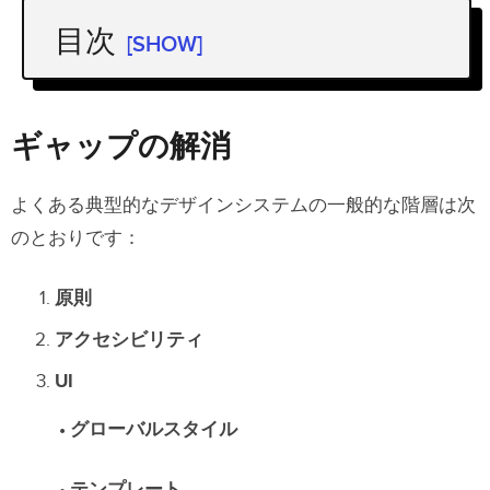
目次
[SHOW]
ギャップの解消
一段上のレベルに引き上げる：デザイ
ギャップの解消
ンシステムのコンテクストを表現する
よくある典型的なデザインシステムの一般的な階層は次
デザインシステムのメタファーな例え
のとおりです：
まとめ
原則
アクセシビリティ
UI
• グローバルスタイル