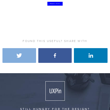
FOUND THIS USEFUL? SHARE WITH
STILL HUNGRY FOR THE DESIGN?