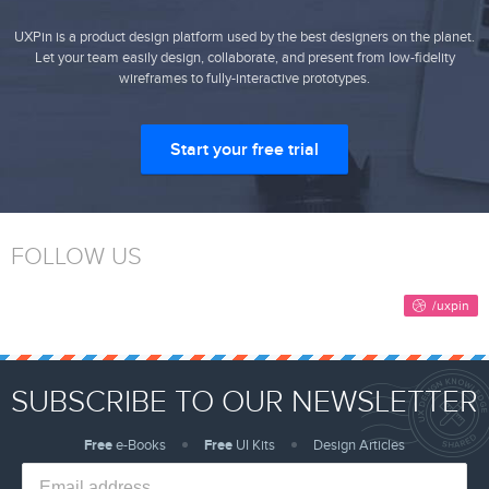
UXPin is a product design platform used by the best designers on the planet.
Let your team easily design, collaborate, and present from low-fidelity
wireframes to fully-interactive prototypes.
Start your free trial
FOLLOW US
SUBSCRIBE TO OUR NEWSLETTER
Free
e-Books
Free
UI Kits
Design Articles