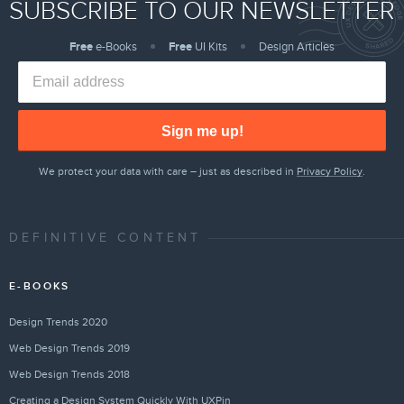
SUBSCRIBE TO OUR NEWSLETTER
Free
e-Books
Free
UI Kits
Design Articles
Sign me up!
We protect your data with care – just as described in
Privacy Policy
.
DEFINITIVE CONTENT
E-BOOKS
Design Trends 2020
Web Design Trends 2019
Web Design Trends 2018
Creating a Design System Quickly With UXPin