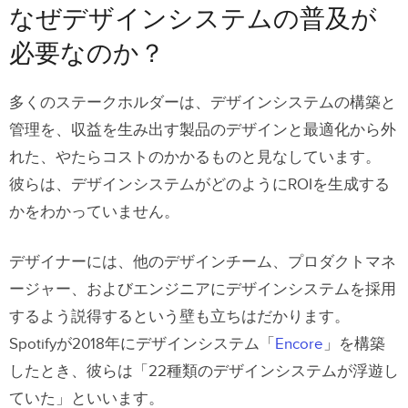
のか？
なぜデザインシステムの普及が
デザインシステムのバイインを取得に
必要なのか？
おいて誰が責任を担うのか？
ステークホルダーにデザインシステム
多くのステークホルダーは、デザインシステムの構築と
を提案するタイミングは？
管理を、収益を生み出す製品のデザインと最適化から外
れた、やたらコストのかかるものと見なしています。
デザインシステムをどのように普及す
彼らは、デザインシステムがどのようにROIを生成する
るか？
かをわかっていません。
ステップ１ー リサーチの実施
デザイナーには、他のデザインチーム、プロダクトマネ
ステップ2–調査に基づいてプレゼンの準
ージャー、およびエンジニアにデザインシステムを採用
備
するよう説得するという壁も立ちはだかります。
ステップ3–味方を見つけてチームを教育
Spotifyが2018年にデザインシステム「
Encore
」を構築
する
したとき、彼らは「22種類のデザインシステムが浮遊し
ステップ４ー ステークホルダーへのプ
ていた」といいます。