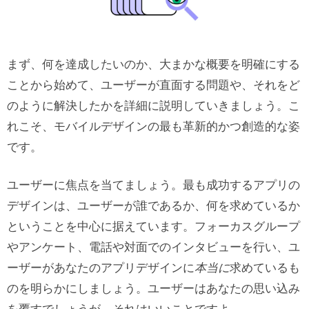
2. モバイル向けに構築
3. 真のデザインツール
まず、何を達成したいのか、大まかな概要を明確にする
アプリのデザイン例３選
ことから始めて、ユーザーが直面する問題や、それをど
のように解決したかを詳細に説明していきましょう。こ
例1：Googleマップ
れこそ、モバイルデザインの最も革新的かつ創造的な姿
例2：Pocket
です。
例3：Etsy
ユーザーに焦点を当てましょう。最も成功するアプリの
アプリデザインでよくある失敗を避け
デザインは、ユーザーが誰であるか、何を求めているか
るには
ということを中心に据えています。フォーカスグループ
やアンケート、電話や対面でのインタビューを行い、ユ
一度に多くの機能を加えない
ーザーがあなたのアプリデザインに
本当に
求めているも
定期的なアップデートスケジュール
のを明らかにしましょう。ユーザーはあなたの思い込み
多様なユーザーペルソナでのテスト