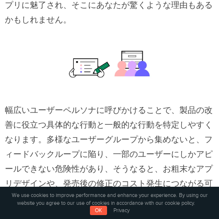
プリに魅了され、そこにあなたが驚くような理由もある
かもしれません。
幅広いユーザーペルソナに呼びかけることで、製品の改
善に役立つ具体的な行動と一般的な行動を特定しやすく
なります。多様なユーザーグループから集めないと、フ
ィードバックループに陥り、一部のユーザーにしかアピ
ールできない危険性があり、そうなると、お粗末なアプ
リデザインや、発売後の修正のコスト発生につながる可
We use cookies to improve performance and enhance your experience. By using our
能性があります。デザイン・開発段階で正しく理解する
website you agree to our use of cookies in accordance with our cookie policy.
OK
Privacy
ことが重要であり、さまざまなタイプのユーザーを集め