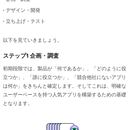
3. KPIの設定
デザイン・開発
立ち上げ・テスト
優れたUX（ユーザーエクスペリエン
ス）の実現
以下を見ていきましょう。
1. 使いやすさ
ステップ1 企画・調査
2. 馴染みやすさ
3. 一貫性
初期段階では、製品が「何であるか」、「どのように役
立つか」、「誰に役立つか」、「競合他社にないアプリ
4. アクセシビリティ
は何か」をきちんと確定します。そしてこれは、明確な
5. アピール性
ユーザーベースを持つ人気アプリを構築するための基礎
となります。
いいアプリデザインのためのプラクテ
ィス３選
1. シンプルなナビゲーション