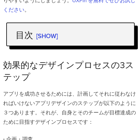
りやすいようにしましょう。
UXPin を無料でぜひお試し
ください
。
目次
[SHOW]
効果的なデザインプロセスの3ステップ
ステップ1 企画・調査
効果的なデザインプロセスの3ス
ステップ2 デザイン・開発
テップ
ステップ3．立ち上げとテスト
アプリを成功させるためには、計画してそれに従わなけ
最適なアプリデザイン戦略を立てるに
ればいけないアプリデザインのステップが以下のように
３つあります。それが、自身とそのチームが目標達成の
は
ために目指すデザインプロセスです：
1. アイデアの確定
2. 予算の算出
企画・調査