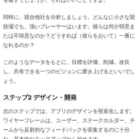
を覆すでしょうが、それはいいことですよ。
適切なアプリデザインツールの選択
同時に、競合他社を分析しましょう。どんなに小さな競
技場でも、強いプレーヤーはいます。彼らは何が得意ま
1. デザイン-開発間のシンプルなハンドオ
たは不得意なのか？どうすれば（彼らをおいて）一番に
フ
なれるのか？
2. 実測データ
3. 連携・共有機能
このようなデータをもとに、目標を評価、削減、改良
し、共有できる一つのビジョンに磨き上げるといいでし
2022年以降に注目すべきアプリデザイ
ょう。
ントレンド
ステップ2 デザイン・開発
1. 多方向のナビゲーション
次のステップでは、アプリのデザインを視覚化します。
2. インクルーシブデザイン
ワイヤーフレームは、ユーザー、ステークホルダー、チ
3. ダークモード
ームから反射的なフィードバックを収集するのに十分