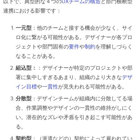
以下で、典型的な４つの
UXチームの構造
と
部門横断型
連携における影響です：
一元型
：他のチームと接する機会が少なく、
サイ
ロ化
に繋がる可能性がある。デザイナーが各プロ
ジェクトや部門固有の
要件
や
制約
を理解しづらく
なることがある。
組込型：
：デザイナーが特定のプロジェクトや部
署に集中しすぎるあまり、組織のより大きな
デザ
イン目標
や
一貫性
が見失われる可能性がある。
分散型
：デザインチームが組織内に分散してる場
合、作業調整やデザインの一貫性の維持がしにく
い。潜在的なズレや矛盾を引き起こす可能性があ
る。
契約型
：（派遣などの）契約によって雇われてい