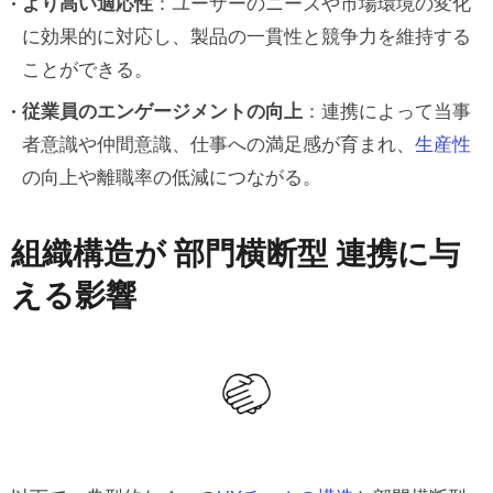
ユーザーテストと検証
より高い適応性
：ユーザーのニーズや市場環境の変化
に効果的に対応し、製品の一貫性と競争力を維持する
デザインハンドオフとスムーズな連携
ことができる。
効果的なデザインハンドオフの重要性
従業員のエンゲージメントの向上
：連携によって当事
者意識や仲間意識、仕事への満足感が育まれ、
生産性
ハンドオフを成功させるためのベストプ
の向上や離職率の低減につながる。
ラクティス
デザイナーとデベロッパーの強固な関係
組織構造が 部門横断型 連携に与
を築く
える影響
効果的な 部門横断型 チームのためのヒ
ント
UXPin Merge – 至高のコラボレーショ
ンツール