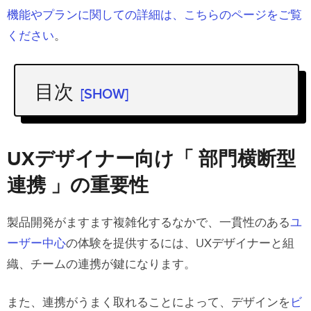
機能やプランに関しての詳細は、こちらのページをご覧
ください
。
目次
[SHOW]
UXデザイナー向け「 部門横断型 連携
」の重要性
UXデザイナー向け「 部門横断型
組織構造が 部門横断型 連携に与える影
連携 」の重要性
響
デザイナーの連携相手とは？
製品開発がますます複雑化するなかで、一貫性のある
ユ
ーザー中心
の体験を提供するには、UXデザイナーと組
部門横断型 連携におけるDesignOpsの
織、チームの連携が鍵になります。
影響
DesignOpsによるコミュニケーションと
また、連携がうまく取れることによって、デザインを
ビ