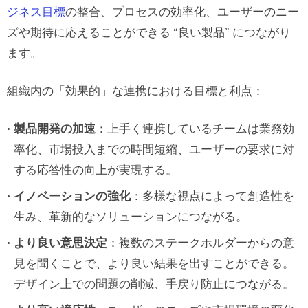
チームワークの向上
ジネス目標
の整合、
プロセスの効率化、ユーザーのニー
ズや期待に応えることができる “良い製品” につながり
DesignOpsによる連携の促進
ます。
部門横断チームにとってのデザインシ
組織内の「効果的」な連携における目標と利点：
ステムの役割
デザインシステムで連携を効率化する方
製品開発の加速
：上手く連携しているチームは業務効
法
率化、市場投入までの時間短縮、ユーザーの要求に対
組織内のデザインシステムの確立と維持
する応答性の向上が実現する。
イノベーションの強化
：多様な視点によって創造性を
デザインプロセスの様々な段階での連
生み、革新的なソリューションにつながる。
携
より良い意思決定
：複数のステークホルダーからの意
研究・発見
見を聞くことで、より良い結果を出すことができる。
デザインとプロトタイプ段階
デザイン上での問題の削減、手戻り防止につながる。