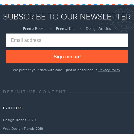
SUBSCRIBE TO OUR NEWSLETTER
Free
e-Books
Free
UI Kits
Design Articles
Sign me up!
We protect your data with care – just as described in
Privacy Policy
.
DEFINITIVE CONTENT
E-BOOKS
Design Trends 2020
Web Design Trends 2019