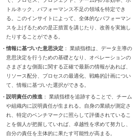
で、プロセス、プロジェクト、チーム内の非効率、ボ
トルネック、パフォーマンス不足の領域を特定でき
Q. エンジニアリングリードの KPI とは？
る。このインサイトによって、全体的なパフォーマン
Q. エンジニアリングディレクターの KPI
スを上げるための是正措置を講じたり、改善を実施し
とは？
たりすることができる。
チームのパフォーマンスと生産性
情報に基づいた意思決定
： 業績指標は、データ主導の
意思決定を行うための基礎となり、オペレーションの
プロジェクトのデリバリと実行
さまざまな側面に関する正確で最新の情報があれば、
戦略的リーダーシップとイノベーシ
リソース配分、プロセスの最適化、戦略的計画につい
ョン
て、情報に基づいた選択ができる。
説明責任の推進
： 業績指標を追跡することで、チーム
ステークホルダーの参画と満足度
や組織内に説明責任が生まれる。自身の業績が測定さ
オペレーショナル・エクセレンス
れ、特定のベンチマークに照らして評価されているこ
とを個人が把握していれば、卓越性を求めて努力し、
人材開発とリーダーシップ効果
自分の責任を主体的に果たす可能性が高まる。