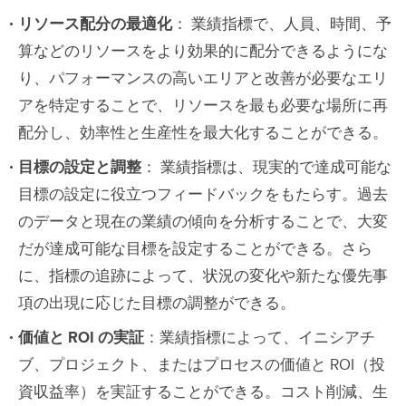
ビジネスの影響
リソース配分の最適化
： 業績指標で、人員、時間、予
算などのリソースをより効果的に配分できるようにな
エンジニアリングデザイン部門の KPI
り、パフォーマンスの高いエリアと改善が必要なエリ
データエンジニアリングにおける KPI と
アを特定することで、リソースを最も必要な場所に再
は
配分し、効率性と生産性を最大化することができる。
目標の設定と調整
： 業績指標は、現実的で達成可能な
目標の設定に役立つフィードバックをもたらす。過去
のデータと現在の業績の傾向を分析することで、大変
だが達成可能な目標を設定することができる。さら
に、指標の追跡によって、状況の変化や新たな優先事
項の出現に応じた目標の調整ができる。
価値と ROI の実証
：業績指標によって、イニシアチ
ブ、プロジェクト、またはプロセスの価値と ROI（投
資収益率）を実証することができる。コスト削減、生