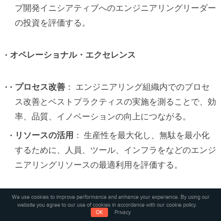
プ開発イニシアティブへのエンジニアリングリーダー
の投資を評価する。
オペレーショナル・エクセレンス
プロセス改善
： エンジニアリング組織内でのプロセ
ス改善とベストプラクティスの実施を測ることで、効
率、品質、イノベーションの向上につながる。
リソースの活用
： 生産性を最大化し、無駄を最小化
するために、人員、ツール、インフラをなどのエンジ
ニアリングリソースの最適利用を評価する。
ビジネスへの影響
We use cookies to improve performance and enhance your experience. By using our
website you agree to our use of cookies in accordance with our cookie policy.
ビジネス目標との整合
： エンジニアリングイニシア
OK
Privacy