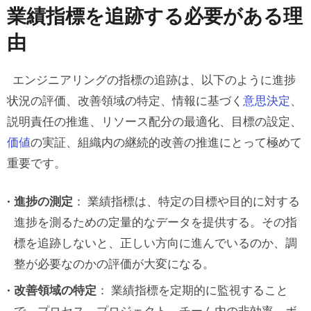
市場投入までの時間
業績指標を追跡する必要がある理
製品の性能と信頼性
由
製品開発効率
エンジニアリングの指標の追跡は、以下のように進捗
顧客満足度
状況の評価、改善領域の特定、情報に基づく
意思決定
、
デザイン一貫性スコア
説明責任の推進、リソース配分の最適化、目標の設定、
コンポーネントのリユース率
価値
の実証、組織内の継続的改善の推進にとって極めて
コードクオリティ
重要です。
パフォーマンスの最適化
進捗の測定
： 業績指標は、特定の目標や目的に対する
アクセシビリティの遵守
進捗を測るための定量的なデータを提供する。その指
ステークホルダーの満足度
標を追跡しないと、正しい方向に進んでいるのか、調
整が必要なのかの評価が大変になる。
セキュリティとコンプライアンス
改善領域の特定
： 業績指標を定期的に監視すること
Q&A