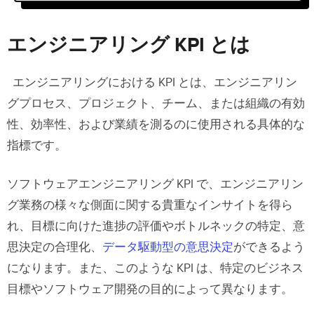
エンジニアリング KPI とは
業績指標を追跡する必要がある理由
エンジニアリング KPI とは
エンジニアリング KPI 設定の責任者
エンジニアリングにおける KPI とは、エンジニアリン
エンジニアリング KPI を追跡すべきと
グプロセス、プロジェクト、チーム、または組織の有効
ころ
性、効率性、および業績を測るのに使用される具体的な
KPI ダッシュボード
指標です。
KPIダッシュボードの利点
ソフトウェアエンジニアリング KPI で、エンジニアリン
グ業務の様々な側面に関する貴重なインサイトを得ら
スコアカード
れ、目標に向けた進捗の評価やボトルネックの特定、意
思決定の合理化、
データ駆動型の意思決定
ができるよう
スコアカードの利点
になります。また、このような KPI は、特定のビジネス
エンジニアリング KPI の例
目標やソフトウェア開発の目的によって異なります。