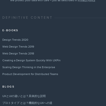
We protect your data with care – just as described in
Privacy Policy
.
DEFINITIVE CONTENT
E-BOOKS
Design Trends 2020
Web Design Trends 2019
Web Design Trends 2018
Creating a Design System Quickly With UXPin
Scaling Design Thinking in the Enterprise
Product Development for Distributed Teams
BLOGS
UXとUIの違いとは？具体的な説明
プロトタイプ とは？機能的なUXへの道