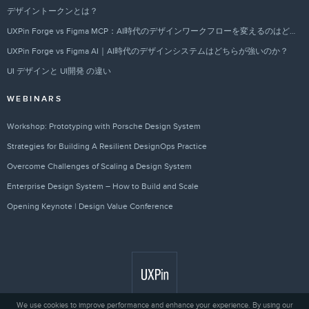
デザイントークンとは？
UXPin Forge vs Figma MCP：AI時代のデザインワークフローを変えるのはどちらか？
UXPin Forge vs Figma AI｜AI時代のデザインシステムはどちらが強いのか？
UI デザインと UI開発 の違い
WEBINARS
Workshop: Prototyping with Porsche Design System
Strategies for Building A Resilient DesignOps Practice
Overcome Challenges of Scaling a Design System
Enterprise Design System – How to Build and Scale
Opening Keynote | Design Value Conference
We use cookies to improve performance and enhance your experience. By using our