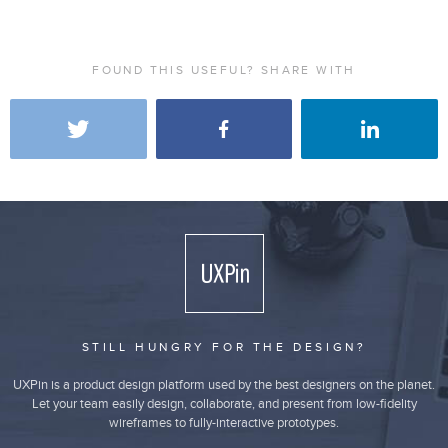
FOUND THIS USEFUL? SHARE WITH
STILL HUNGRY FOR THE DESIGN?
UXPin is a product design platform used by the best designers on the planet.
Let your team easily design, collaborate, and present from low-fidelity
wireframes to fully-interactive prototypes.