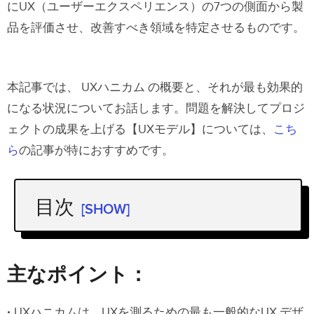
にUX（ユーザーエクスペリエンス）の7つの側面から製
品を評価させ、改善すべき領域を特定させるものです。
本記事では、 UXハニカム の概要と、それが最も効果的
になる状況についてお話します。問題を解決してプロジ
ェクトの成果を上げる【UXモデル】については、
こち
ら
の記事が特におすすめです。
目次
[SHOW]
主なポイント：
UXハニカム とは
主なポイント：
「UXハニカム」の著者であるピーター・
UXハニカムは、UXを測るための最も一般的なUX デザ