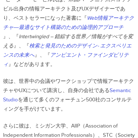
ビル出身の情報アーキテクト及びUXデザイナーであ
り、ベストセラーになった著書に『
Web情報アーキテク
チャ―最適なサイト構築のための論理的アプローチ
』、『
Intertwingled – 錯綜する世界／情報がすべてを変
える
』、『
検索と発見のためのデザイン- エクスペリエ
ンスの未来へ
』、『
アンビエント・ファインダビリテ
ィ
』などがあります。
彼は、世界中の会議やワークショップで情報アーキテク
チャやUXについて講演し、自身の会社である
Semantic
Studio
を通じて多くのフォーチュン500社のコンサルテ
ィングを手がけています。
さらに彼は、ミシガン大学、AIIP（
Association of
Independent Information Professionals
）、STC（Society