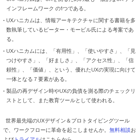
モービル氏とは
インフレームワーク の1つである。
UXハニカムの7面
UXハニカムは、情報アーキテクチャに関する書籍を多
数執筆しているピーター・モービル氏による考案であ
1. 有用性
る。
2. 使いやすさ
UXハニカムには、「有用性」、「使いやすさ」、「見
3. 好ましさ
つけやすさ」、「好ましさ」、「アクセス性」、「信
4. 見つけやすさ
頼性」、「価値」、という、優れたUXの実現に向けて
5. アクセス性
一体となる７要素がある。
製品の再デザイン時やUXの負債を測る際のチェックリ
6. 信頼性
ストとして、また教育ツールとして使われる。
7. 価値
UXハニカムの使用法
世界最先端のUXデザイン＆プロトタイピングツール
で、ワークフローに革命を起こしませんか。
無料相談
お
よび
トライアル
はこちらから。