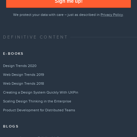
Sign me up!
We protect your data with care – just as described in
Privacy Policy
.
DEFINITIVE CONTENT
E-BOOKS
Design Trends 2020
Web Design Trends 2019
Web Design Trends 2018
Creating a Design System Quickly With UXPin
Scaling Design Thinking in the Enterprise
Product Development for Distributed Teams
BLOGS