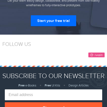
Let your team easily design, collaborate, and present from low-fidelity
wireframes to fully-interactive prototypes.
Start your free trial
FOLLOW US
SUBSCRIBE TO OUR NEWSLETTER
Free
e-Books
Free
UI Kits
Design Articles