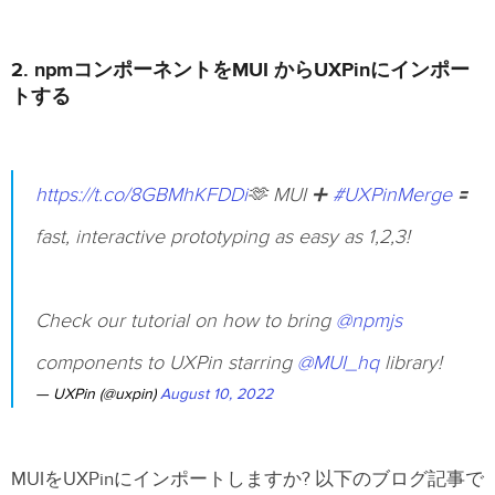
2. npmコンポーネントをMUI からUXPinにインポー
トする
https://t.co/8GBMhKFDDi
🫶 MUI ➕
#UXPinMerge
🟰
fast, interactive prototyping as easy as 1,2,3!
Check our tutorial on how to bring
@npmjs
components to UXPin starring
@MUI_hq
library!
— UXPin (@uxpin)
August 10, 2022
MUIをUXPinにインポートしますか? 以下のブログ記事で