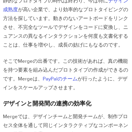
npmコンポーネントをUXPinにインポート
静的なプロトタイプの時代は終わり、今は特に
デザイン
する
成熟度
が高い企業で、より効率的なプロトタイピングの
方法を探しています。動きのないアートボードをリンク
1. 新しいライブラリをUXPin Merge
させ、不完全なツールでデザインをコードに変換し、ニ
に追加する
ュアンスの異なるインタラクションを何度も文書化する
ことは、仕事を増やし、成長の妨げにもなるのです。
2. UI コンポーネントを構成する
3. 完全にインタラクティブなプロト
そこでMergeの出番です。この技術があれば、真の機能
タイプの作成を開始
を持つ要素を組み込んだプロトタイプの作成ができるの
です。Mergeは、
PayPalのチーム
が行ったように、デザ
それでは実際にやってみましょう！
インをスケールアップさせます。
1. 統合の使用方法を説明するビデオ
デザインと開発間の連携の効率化
をご視聴ください。
Mergeでは、デザインチームと開発チームが、制作プロ
2. npmコンポーネントをMUI から
セス全体を通して同じインタラクティブなコンポーネン
UXPinにインポートする