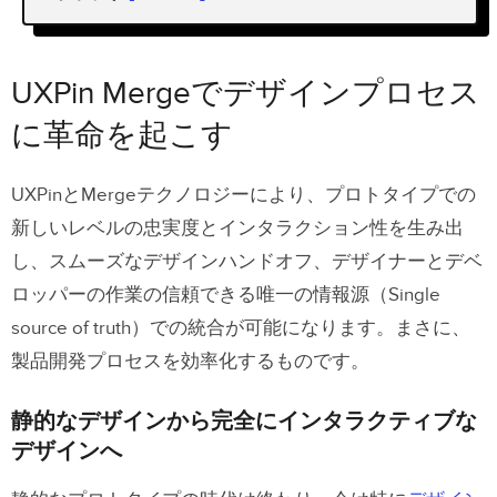
UXPin Mergeでデザインプロセスに革
命を起こす
UXPin Mergeでデザインプロセス
静的なデザインから完全にインタラクテ
に革命を起こす
ィブなデザインへ
デザインと開発間の連携の効率化
UXPinとMergeテクノロジーにより、プロトタイプでの
新しいレベルの忠実度とインタラクション性を生み出
デザインの一貫性を保証する正確なUIコ
し、スムーズなデザインハンドオフ、デザイナーとデベ
ンポーネントの使用
ロッパーの作業の信頼できる唯一の情報源（Single
source of truth）での統合が可能になります。まさに、
UXPin MergeへのUIコンポーネントの
製品開発プロセスを効率化するものです。
新たなインポート方法
Merge npm統合で得られるもの
静的なデザインから完全にインタラクティブな
デザインへ
npm統合の使い方って？