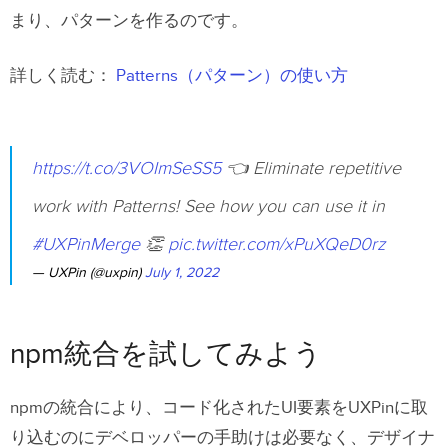
まり、パターンを作るのです。
詳しく読む：
Patterns（パターン）の使い方
https://t.co/3VOImSeSS5
👈 Eliminate repetitive
work with Patterns! See how you can use it in
#UXPinMerge
👏
pic.twitter.com/xPuXQeD0rz
— UXPin (@uxpin)
July 1, 2022
npm統合を試してみよう
npmの統合により、コード化されたUI要素をUXPinに取
り込むのにデベロッパーの手助けは必要なく、デザイナ