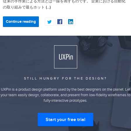
従来の手作業による方法とは一線を画すものです。 企業における自動化
(…)
の取り組みで最もホット
Continue reading
STILL HUNGRY FOR THE DESIGN?
UXPin is a product design platform used by the best designers on the planet. Let
your team easily design, collaborate, and present from low-fidelity wireframes to
fully-interactive prototypes.
Start your free trial