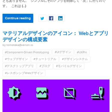
ともありません。 シンプルにそのアプリを削除して「次」に行くので
(…)
す。 これは
Continue reading
マテリアルデザインのアイコン： Webとアプリ
デザインの構成要素
by tomotaka@xenon.io
#UIデザイン
#Component-Driven Prototyping
#UXPin
#ウェブデザイン
#チュートリアル
#デザインシステム
#デスクトップアプリ
#ブログ
#モバイルデザイン
#レスポンシブWebデザイン