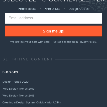
Free
e-Books
Free
UI Kits
Design Articles
Sign me up!
We protect your data with care – just as described in
Privacy Policy
.
DEFINITIVE CONTENT
E-BOOKS
Design Trends 2020
Web Design Trends 2019
Web Design Trends 2018
Creating a Design System Quickly With UXPin