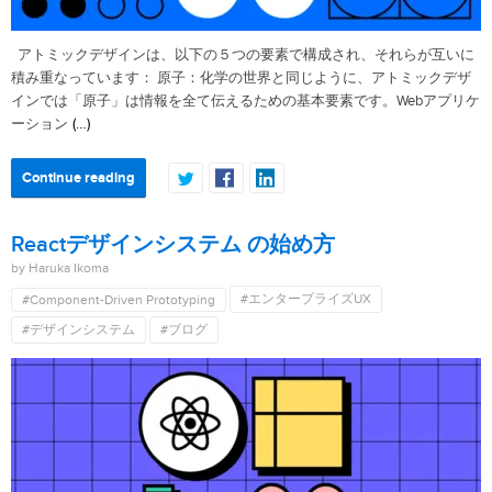
アトミックデザインは、以下の５つの要素で構成され、それらが互いに
積み重なっています： 原子：化学の世界と同じように、アトミックデザ
インでは「原子」は情報を全て伝えるための基本要素です。Webアプリケ
(…)
ーション
Continue reading
Reactデザインシステム の始め方
by Haruka Ikoma
#エンタープライズUX
#Component-Driven Prototyping
#デザインシステム
#ブログ