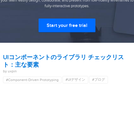
your team easily design, collaborate, and present from low-fidelity wireframes to
fully-interactive prototypes.
Start your free trial
UIコンポーネントのライブラリ チェックリス
ト：主な要素
by uxpin
#UIデザイン
#ブログ
#Component-Driven Prototyping