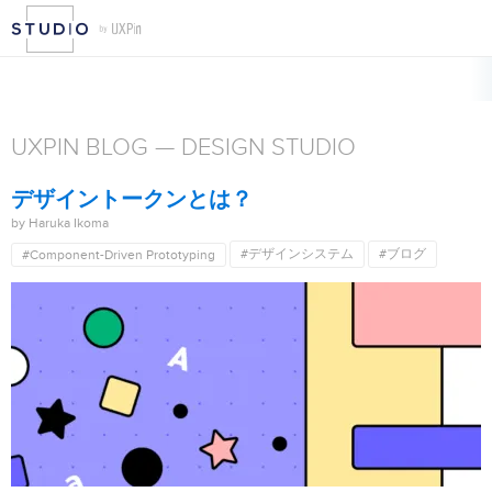
CATEGORIES
Component-Driven Prototyping
UIデザイン
UXPin
UXPIN BLOG — DESIGN STUDIO
デザイントークンとは？
by Haruka Ikoma
#デザインシステム
#ブログ
#Component-Driven Prototyping