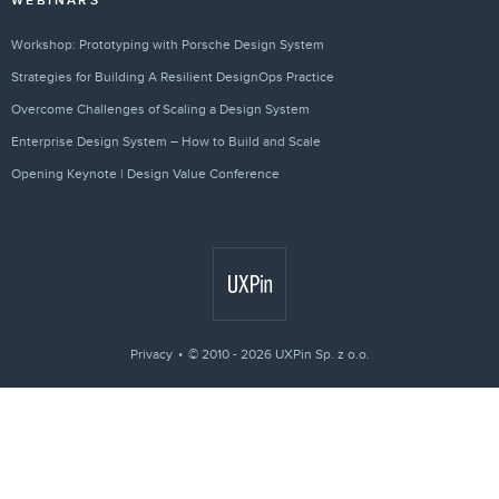
WEBINARS
Workshop: Prototyping with Porsche Design System
Strategies for Building A Resilient DesignOps Practice
Overcome Challenges of Scaling a Design System
Enterprise Design System – How to Build and Scale
Opening Keynote | Design Value Conference
Privacy
© 2010 - 2026 UXPin Sp. z o.o.