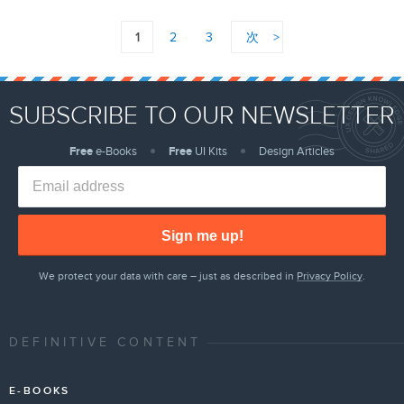
1
2
3
次
SUBSCRIBE TO OUR NEWSLETTER
Free
e-Books
Free
UI Kits
Design Articles
Sign me up!
We protect your data with care – just as described in
Privacy Policy
.
DEFINITIVE CONTENT
E-BOOKS