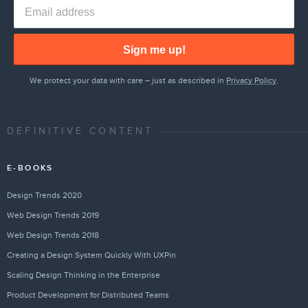
Sign me up!
We protect your data with care – just as described in
Privacy Policy
.
DEFINITIVE CONTENT
E-BOOKS
Design Trends 2020
Web Design Trends 2019
Web Design Trends 2018
Creating a Design System Quickly With UXPin
Scaling Design Thinking in the Enterprise
Product Development for Distributed Teams