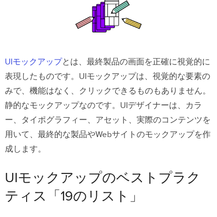
1) アイデアをスケッチする
2)モバイルスクリーンから始める
3) モックアップツールと互換性のあるワ
イヤーフレーム・プロトタイピングツー
UIモックアップ
とは、最終製品の画面を正確に視覚的に
ルを使用する
表現したものです。UIモックアップは、視覚的な要素の
4）他のビジュアルサクセスをレビューす
みで、機能はなく、クリックできるものもありません。
る
静的なモックアップなのです。UIデザイナーは、カラ
ー、タイポグラフィー、アセット、実際のコンテンツを
5) 不要な要素を取り除く
用いて、最終的な製品やWebサイトのモックアップを作
6) グリッドシステムの導入
成します。
7) フリーのUI要素やアイコンを活用する
UIモックアップのベストプラク
8）ユーザーエクスペリエンスを向上させ
るUIパターン
ティス「19のリスト」
9）ベクターの使用