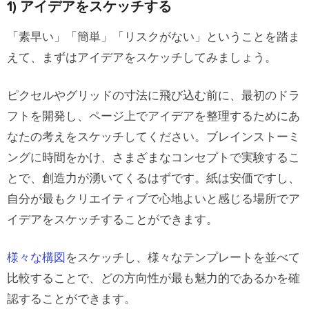
1) アイデアをスケッチする
10) ウェブセーフなタイポグラフィ
「素早い」「簡単」「リスクがない」ということを踏ま
11) カラーツールで時間短縮
えて、まずはアイデアをスケッチしてみましょう。
12）再利用可能なコンポーネントを作成
する
ピクセルやグリッドの寸法に飛び込む前に、最初のドラ
フトを開発し、ページ上でアイデアを整理するためにあ
13) オートレイアウトを利用する
なたの考えをスケッチしてください。ブレインストーミ
14) ファイルとレイヤーの適切なネーミン
ングに時間をかけ、さまざまなコンセプトで実験するこ
グ
とで、創造力が湧いてくるはずです。紙は安価ですし、
15）バージョン管理
自分が最もクリエイティブで心地よいと感じる場所でア
16) ファイルや資産にアクセスできるよう
イデアをスケッチすることができます。
にする
様々な構図
をスケッチし、様々なテンプレートを並べて
17) 実機でのプレビュー
比較することで、どの方向性が最も魅力的であるかを確
18) テスト、テスト、そしてまたテスト
認することができます。