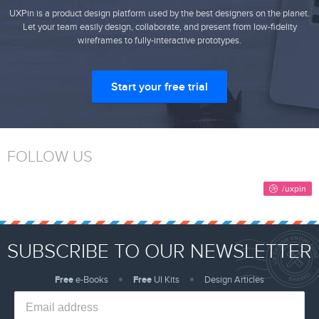
UXPin is a product design platform used by the best designers on the planet.
Let your team easily design, collaborate, and present from low-fidelity
wireframes to fully-interactive prototypes.
Start your free trial
FOLLOW US
SUBSCRIBE TO OUR NEWSLETTER
Free
e-Books
Free
UI Kits
Design Articles