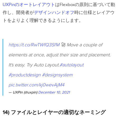
UXPinのオートレイアウト
はFlexboxの原則に基づいて動
作し、開発者が
デザインハンドオフ
時に仕様とレイアウ
トをよりよく理解できるようにします。
https://t.co/RwTWfQ3SfM
🚀 Move a couple of
elements at once, adjust their size and placement.
It's easy. Try Auto Layout.
#autolayout
#productdesign
#designsystem
pic.twitter.com/kj0wevAjM4
— UXPin (@uxpin)
December 10, 2021
14) ファイルとレイヤーの適切なネーミング