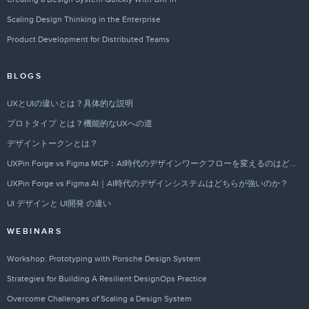
Scaling Design Thinking in the Enterprise
Product Development for Distributed Teams
BLOGS
UXとUIの違いとは？具体的な説明
プロトタイプ とは？機能的なUXへの道
デザイントークンとは？
UXPin Forge vs Figma MCP：AI時代のデザインワークフローを変えるのはどちらか？
UXPin Forge vs Figma AI｜AI時代のデザインシステムはどちらが強いのか？
UI デザインと UI開発 の違い
WEBINARS
Workshop: Prototyping with Porsche Design System
Strategies for Building A Resilient DesignOps Practice
Overcome Challenges of Scaling a Design System