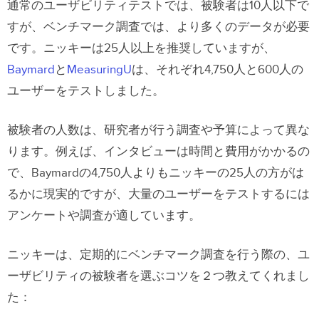
通常のユーザビリティテストでは、被験者は10人以下で
すが、ベンチマーク調査では、より多くのデータが必要
です。ニッキーは25人以上を推奨していますが、
Baymard
と
MeasuringU
は、それぞれ4,750人と600人の
ユーザーをテストしました。
被験者の人数は、研究者が行う調査や予算によって異な
ります。例えば、インタビューは時間と費用がかかるの
で、Baymardの4,750人よりもニッキーの25人の方がは
るかに現実的ですが、大量のユーザーをテストするには
アンケートや調査が適しています。
ニッキーは、定期的にベンチマーク調査を行う際の、ユ
ーザビリティの被験者を選ぶコツを２つ教えてくれまし
た：