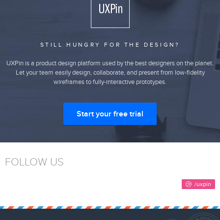
STILL HUNGRY FOR THE DESIGN?
UXPin is a product design platform used by the best designers on the planet.
Let your team easily design, collaborate, and present from low-fidelity
wireframes to fully-interactive prototypes.
Start your free trial
FOLLOW US