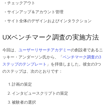
チェックアウト
サインアップ＆アカウント管理
サイト全体のデザインおよびインタラクション
UXベンチマーク調査の実施方法
今回は、
ユーザーリサーチアカデミー
の創設者であるニ
ッキー・アンダーソン氏から、「
ベンチマーク調査の3
ステップのテンプレート
」を拝借しました。彼女の3つ
のステップは、次のとおりです：
計画の策定
インタビュースクリプトの策定
被験者の選択