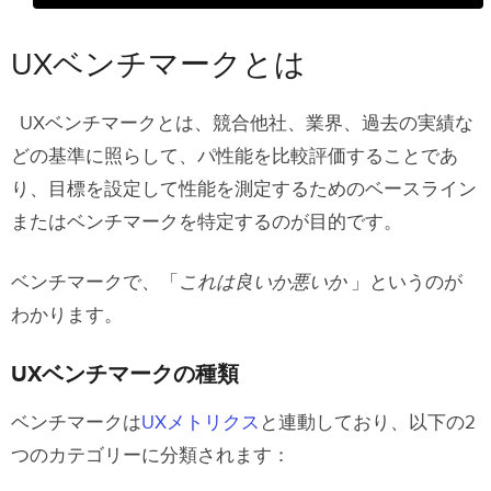
UXベンチマークとは
UXベンチマークの種類
UXベンチマークとは
UXベンチマークが便利な場合
UXベンチマークとは、競合他社、業界、過去の実績な
どの基準に照らして、パ性能を比較評価することであ
DesignOpsのためのUXベンチマーク
り、目標を設定して性能を測定するためのベースライン
UXベンチマークのデータはどこから来
またはベンチマークを特定するのが目的です。
るのか
ベンチマークで、「
これは良いか悪いか
」というのが
1. 製品データからのUXベンチマーク
わかります。
2. 競合他社分析からのUXベンチマーク
UXベンチマークの種類
3. ステークホルダーからのUXベンチマー
ク
ベンチマークは
UXメトリクス
と連動しており、以下の2
つのカテゴリーに分類されます：
4. 業界標準からのベンチマーク