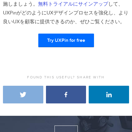
施しましょう。
無料トライアルにサインアップ
して、
UXPinがどのようにUXデザインプロセスを強化し、より
良いUXを顧客に提供できるのか、ぜひご覧ください。
Try UXPin for free
FOUND THIS USEFUL? SHARE WITH