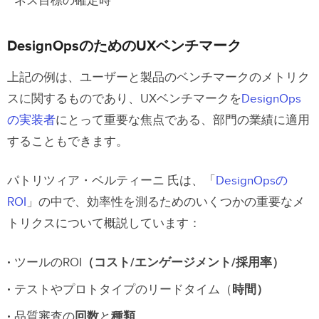
ネス目標の確定時
DesignOpsのためのUXベンチマーク
上記の例は、ユーザーと製品のベンチマークのメトリク
スに関するものであり、UXベンチマークを
DesignOps
の実装者
にとって重要な焦点である、部門の業績に適用
することもできます。
パトリツィア・ベルティーニ 氏は、「
DesignOpsの
ROI
」の中で、効率性を測るためのいくつかの重要なメ
トリクスについて概説しています：
ツールのROI
（コスト/エンゲージメント/採用率）
テストやプロトタイプのリードタイム（
時間）
品質審査の
回数
と
種類