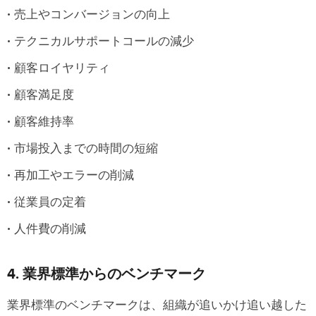
売上やコンバージョンの向上
テクニカルサポートコールの減少
顧客ロイヤリティ
顧客満足度
顧客維持率
市場投入までの時間の短縮
再加工やエラーの削減
従業員の定着
人件費の削減
4. 業界標準からのベンチマーク
業界標準のベンチマークは、組織が追いかけ追い越した