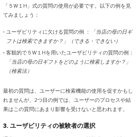
「５W１H」式の質問の使用が必要です。以下の例を見
てみましょう：
ユーザビリティに欠ける質問の例 ：
「当店の母の日ギ
フトは検索できますか？」（できる・できない）
客観的で５W１Hを用いたユーザビリティの質問の例：
「当店の母の日ギフトをどのように検索しますか？」
（検索法）
最初の質問は、ユーザーに検索機能の使用を促すかもし
れませんが、2つ目の例では、ユーザーのプロセスや結
果はこの質問にあまり影響を受けないと思われます。
3. ユーザビリティの
被験者
の選択