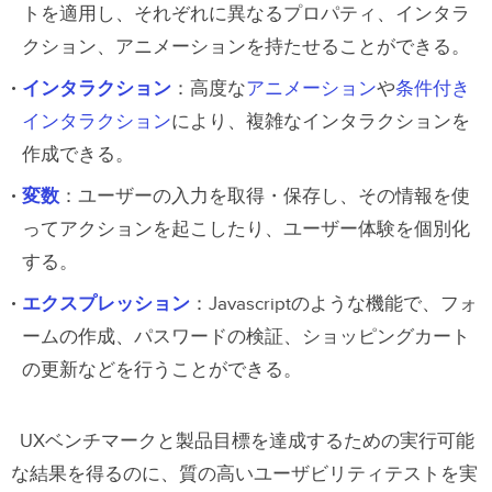
トを適用し、それぞれに異なるプロパティ、インタラ
クション、アニメーションを持たせることができる。
インタラクション
：高度な
アニメーション
や
条件付き
インタラクション
により、複雑なインタラクションを
作成できる。
変数
：ユーザーの入力を取得・保存し、その情報を使
ってアクションを起こしたり、ユーザー体験を個別化
する。
エクスプレッション
：Javascriptのような機能で、フォ
ームの作成、パスワードの検証、ショッピングカート
の更新などを行うことができる。
UXベンチマークと製品目標を達成するための実行可能
な結果を得るのに、質の高いユーザビリティテストを実