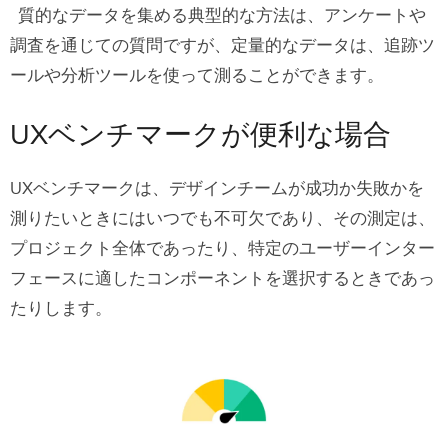
質的なデータを集める典型的な方法は、アンケートや
調査を通じての質問ですが、定量的なデータは、追跡ツ
ールや分析ツールを使って測ることができます。
UXベンチマークが便利な場合
UXベンチマークは、デザインチームが成功か失敗かを
測りたいときにはいつでも不可欠であり、その測定は、
プロジェクト全体であったり、特定のユーザーインター
フェースに適したコンポーネントを選択するときであっ
たりします。