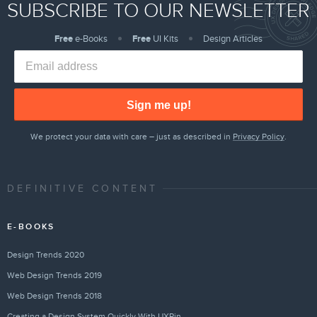
SUBSCRIBE TO OUR NEWSLETTER
Free
e-Books
Free
UI Kits
Design Articles
Sign me up!
We protect your data with care – just as described in
Privacy Policy
.
DEFINITIVE CONTENT
E-BOOKS
Design Trends 2020
Web Design Trends 2019
Web Design Trends 2018
Creating a Design System Quickly With UXPin